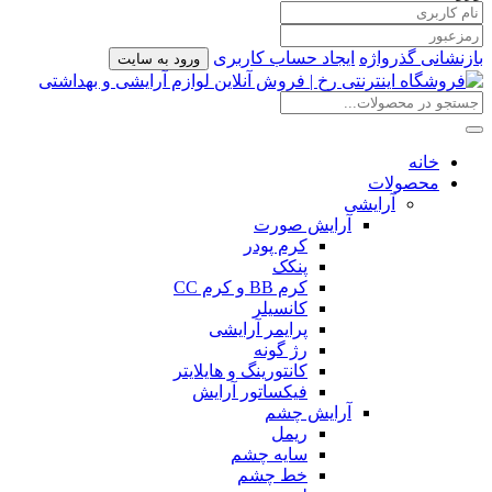
بازنشانی گذرواژه
ایجاد حساب کاربری
ورود به سایت
خانه
محصولات
آرایشی
آرایش صورت
کرم پودر
پنکک
کرم BB و کرم CC
کانسیلر
پرایمر آرایشی
رژ گونه
کانتورینگ و هایلایتر
فیکساتور آرایش
آرایش چشم
ریمل
سایه چشم
خط چشم