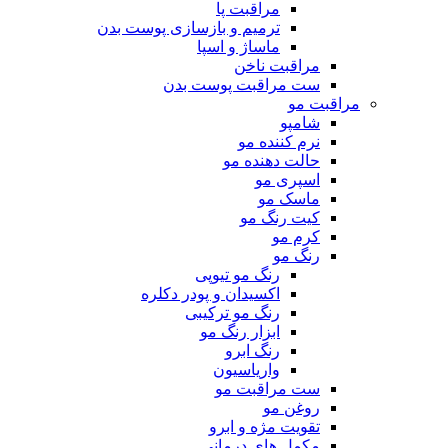
مراقبت پا
ترمیم و بازسازی پوست بدن
ماساژ و اسپا
مراقبت ناخن
ست مراقبت پوست بدن
مراقبت مو
شامپو
نرم کننده مو
حالت دهنده مو
اسپری مو
ماسک مو
کیت رنگ مو
کرم مو
رنگ مو
رنگ مو تیوپی
اکسیدان و پودر دکلره
رنگ مو ترکیبی
ابزار رنگ مو
رنگ ابرو
واریاسیون
ست مراقبت مو
روغن مو
تقویت مژه و ابرو
مکمل های درمانی