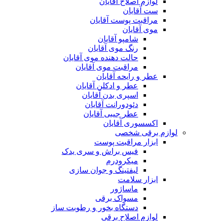
لوازم اصلاح آقایان
ست آقایان
مراقبت پوست آقایان
موی آقایان
شامپو آقایان
رنگ موی آقایان
حالت دهنده موی آقایان
مراقبت موی آقایان
عطر و رایحه آقایان
عطر و ادکلن آقایان
اسپری بدن آقایان
دئودورانت آقایان
عطر جیبی آقایان
اکسسوری آقایان
لوازم برقی شخصی
ابزار مراقبت پوست
فیس براش و سری یدک
میکرودرم
لیفتینگ و جوان سازی
ابزار سلامت
ماساژور
مسواک برقی
دستگاه بخور و رطوبت ساز
لوازم اصلاح برقی