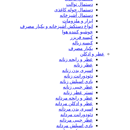
دستمال توالت
دستمال حوله کاغذی
دستمال آشپزخانه
ابزار و ملزومات
انواع دستکش آشپزخانه و یکبار مصرف
خوشبو کننده هوا
کیسه فریزر
کیسه زباله
یکبار مصرف
عطر و ادکلن
عطر و رایحه زنانه
عطر زنانه
اسپری بدن زنانه
دئودورانت زنانه
بادی اسپلش زنانه
عطر جیبی زنانه
تستر عطر زنانه
عطر و رایحه مردانه
عطر و ادکلن مردانه
اسپری بدن مردانه
دئودورانت مردانه
عطر جیبی مردانه
بادی اسپلش مردانه