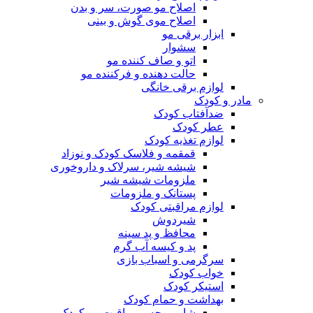
اصلاح مو صورت، سر و بدن
اصلاح موی گوش و بینی
ابزار برقی مو
سشوار
اتو و صاف کننده مو
حالت دهنده و فرکننده مو
لوازم برقی خانگی
مادر و کودک
ضدآفتاب کودک
عطر کودک
لوازم تغذیه کودک
قمقمه و فلاسک کودک و نوزاد
شیشه شیر، سرلاک و داروخوری
ملزومات شیشه شیر
پستانک و ملزومات
لوازم مراقبتی کودک
شیردوش
محافظ و پد سینه
پد و کیسه آب گرم
سرگرمی و اسباب بازی
خواب کودک
استیکر کودک
بهداشت و حمام کودک
شامپو بچه و مراقبت مو کودک