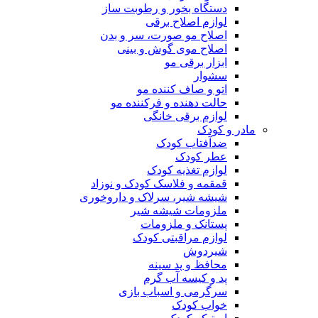
دستگاه بخور و رطوبت ساز
لوازم اصلاح برقی
اصلاح مو صورت، سر و بدن
اصلاح موی گوش و بینی
ابزار برقی مو
سشوار
اتو و صاف کننده مو
حالت دهنده و فرکننده مو
لوازم برقی خانگی
مادر و کودک
ضدآفتاب کودک
عطر کودک
لوازم تغذیه کودک
قمقمه و فلاسک کودک و نوزاد
شیشه شیر، سرلاک و داروخوری
ملزومات شیشه شیر
پستانک و ملزومات
لوازم مراقبتی کودک
شیردوش
محافظ و پد سینه
پد و کیسه آب گرم
سرگرمی و اسباب بازی
خواب کودک