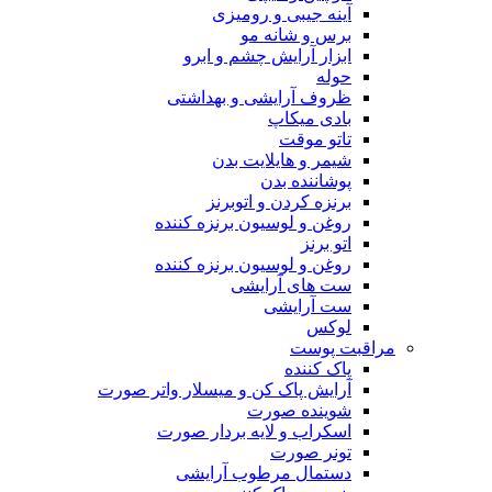
آینه جیبی و رومیزی
برس و شانه مو
ابزار آرایش چشم و ابرو
حوله
ظروف آرایشی و بهداشتی
بادی میکاپ
تاتو موقت
شیمر و هایلایت بدن
پوشاننده بدن
برنزه کردن و اتوبرنز
روغن و لوسیون برنزه کننده
اتو برنز
روغن و لوسیون برنزه کننده
ست های آرایشی
ست آرایشی
لوکس
مراقبت پوست
پاک کننده
آرایش پاک کن و میسلار واتر صورت
شوینده صورت
اسکراب و لایه بردار صورت
تونر صورت
دستمال مرطوب آرایشی