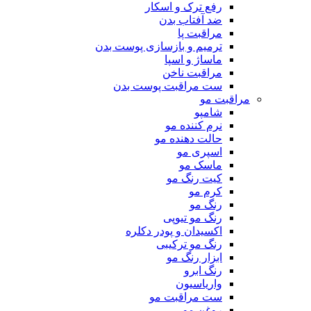
رفع ترک و اسکار
ضد آفتاب بدن
مراقبت پا
ترمیم و بازسازی پوست بدن
ماساژ و اسپا
مراقبت ناخن
ست مراقبت پوست بدن
مراقبت مو
شامپو
نرم کننده مو
حالت دهنده مو
اسپری مو
ماسک مو
کیت رنگ مو
کرم مو
رنگ مو
رنگ مو تیوپی
اکسیدان و پودر دکلره
رنگ مو ترکیبی
ابزار رنگ مو
رنگ ابرو
واریاسیون
ست مراقبت مو
روغن مو