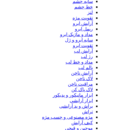
سایه چشم
خط چشم
لنز
تقویت مژه
آرایش ابرو
ریمل ابرو
مداد و ماژیک ابرو
سایه ابرو و ژل
تقویت ابرو
آرایش لب
رژ لب
مداد و خط لب
بالم لب
آرایش ناخن
لاک ناخن
مراقبت ناخن
لاک پاک کن
ابزار مانیکور و پدیکور
ابزار آرایشی
براش و پد آرایشی
تراش
مژه مصنوعی و چسب مژه
کیف آرایش
موچین و قیچی