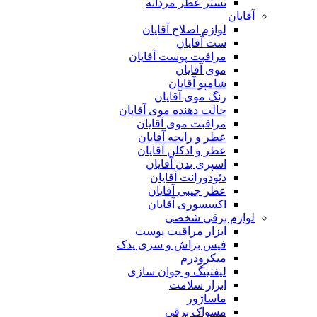
تستر عطر مردانه
آقایان
لوازم اصلاح آقایان
ست آقایان
مراقبت پوست آقایان
موی آقایان
شامپو آقایان
رنگ موی آقایان
حالت دهنده موی آقایان
مراقبت موی آقایان
عطر و رایحه آقایان
عطر و ادکلن آقایان
اسپری بدن آقایان
دئودورانت آقایان
عطر جیبی آقایان
اکسسوری آقایان
لوازم برقی شخصی
ابزار مراقبت پوست
فیس براش و سری یدک
میکرودرم
لیفتینگ و جوان سازی
ابزار سلامت
ماساژور
مسواک برقی