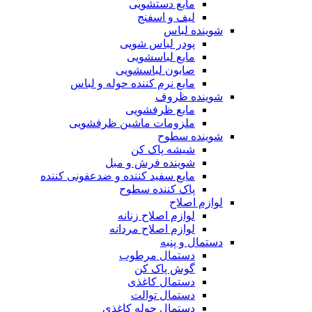
مایع دستشویی
لیف و اسفنج
شوینده لباس
پودر لباس شویی
مایع لباسشویی
صابون لباسشویی
مایع نرم کننده حوله و لباس
شوینده ظروف
مایع ظرفشویی
ملزومات ماشین ظرفشویی
شوینده سطوح
شیشه پاک کن
شوینده فرش و مبل
مایع سفید کننده و ضدعفونی کننده
پاک کننده سطوح
لوازم اصلاح
لوازم اصلاح زنانه
لوازم اصلاح مردانه
دستمال و پنبه
دستمال مرطوب
گوش پاک کن
دستمال کاغذی
دستمال توالت
دستمال حوله کاغذی