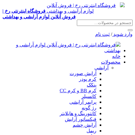
فروشگاه اینترنتی رخ |
فروش آنلاین لوازم آرایشی و بهداشتی
وارد شوید
/
ثبت نام
خانه
محصولات
آرایشی
آرایش صورت
کرم پودر
پنکک
کرم BB و کرم CC
کانسیلر
پرایمر آرایشی
رژ گونه
کانتورینگ و هایلایتر
فیکساتور آرایش
آرایش چشم
ریمل