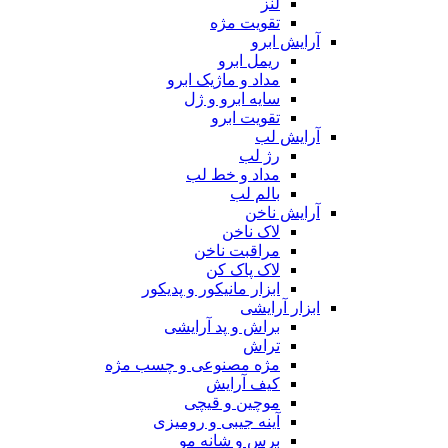
لنز
تقویت مژه
آرایش ابرو
ریمل ابرو
مداد و ماژیک ابرو
سایه ابرو و ژل
تقویت ابرو
آرایش لب
رژ لب
مداد و خط لب
بالم لب
آرایش ناخن
لاک ناخن
مراقبت ناخن
لاک پاک کن
ابزار مانیکور و پدیکور
ابزار آرایشی
براش و پد آرایشی
تراش
مژه مصنوعی و چسب مژه
کیف آرایش
موچین و قیچی
آینه جیبی و رومیزی
برس و شانه مو