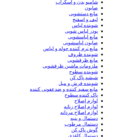
شامپو بدن و اسکراب
صابون
مایع دستشویی
لیف و اسفنج
شوینده لباس
پودر لباس شویی
مایع لباسشویی
صابون لباسشویی
مایع نرم کننده حوله و لباس
شوینده ظروف
مایع ظرفشویی
ملزومات ماشین ظرفشویی
شوینده سطوح
شیشه پاک کن
شوینده فرش و مبل
مایع سفید کننده و ضدعفونی کننده
پاک کننده سطوح
لوازم اصلاح
لوازم اصلاح زنانه
لوازم اصلاح مردانه
دستمال و پنبه
دستمال مرطوب
گوش پاک کن
دستمال کاغذی