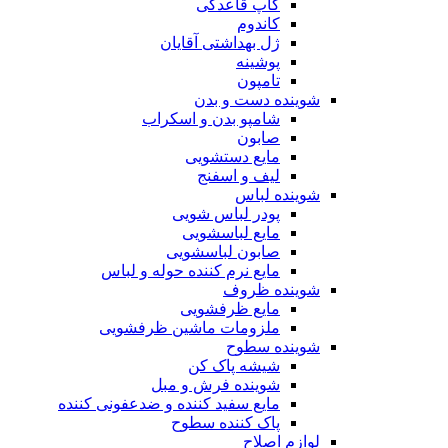
کاپ قاعدگی
کاندوم
ژل بهداشتی آقایان
پوشینه
تامپون
شوینده دست و بدن
شامپو بدن و اسکراب
صابون
مایع دستشویی
لیف و اسفنج
شوینده لباس
پودر لباس شویی
مایع لباسشویی
صابون لباسشویی
مایع نرم کننده حوله و لباس
شوینده ظروف
مایع ظرفشویی
ملزومات ماشین ظرفشویی
شوینده سطوح
شیشه پاک کن
شوینده فرش و مبل
مایع سفید کننده و ضدعفونی کننده
پاک کننده سطوح
لوازم اصلاح