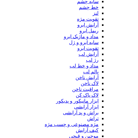
سایه چشم
خط چشم
لنز
تقویت مژه
آرایش ابرو
ریمل ابرو
مداد و ماژیک ابرو
سایه ابرو و ژل
تقویت ابرو
آرایش لب
رژ لب
مداد و خط لب
بالم لب
آرایش ناخن
لاک ناخن
مراقبت ناخن
لاک پاک کن
ابزار مانیکور و پدیکور
ابزار آرایشی
براش و پد آرایشی
تراش
مژه مصنوعی و چسب مژه
کیف آرایش
موچین و قیچی