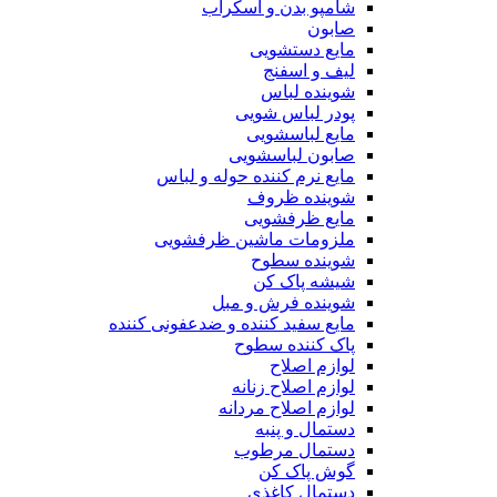
شامپو بدن و اسکراب
صابون
مایع دستشویی
لیف و اسفنج
شوینده لباس
پودر لباس شویی
مایع لباسشویی
صابون لباسشویی
مایع نرم کننده حوله و لباس
شوینده ظروف
مایع ظرفشویی
ملزومات ماشین ظرفشویی
شوینده سطوح
شیشه پاک کن
شوینده فرش و مبل
مایع سفید کننده و ضدعفونی کننده
پاک کننده سطوح
لوازم اصلاح
لوازم اصلاح زنانه
لوازم اصلاح مردانه
دستمال و پنبه
دستمال مرطوب
گوش پاک کن
دستمال کاغذی