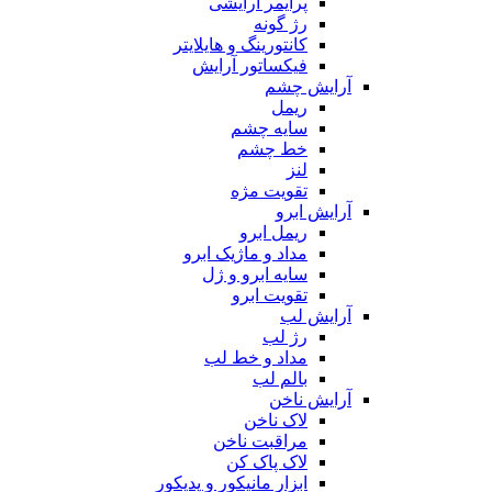
پرایمر آرایشی
رژ گونه
کانتورینگ و هایلایتر
فیکساتور آرایش
آرایش چشم
ریمل
سایه چشم
خط چشم
لنز
تقویت مژه
آرایش ابرو
ریمل ابرو
مداد و ماژیک ابرو
سایه ابرو و ژل
تقویت ابرو
آرایش لب
رژ لب
مداد و خط لب
بالم لب
آرایش ناخن
لاک ناخن
مراقبت ناخن
لاک پاک کن
ابزار مانیکور و پدیکور