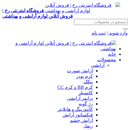
فروشگاه اینترنتی رخ |
فروش آنلاین لوازم آرایشی و بهداشتی
وارد شوید
/
ثبت نام
خانه
محصولات
آرایشی
آرایش صورت
کرم پودر
پنکک
کرم BB و کرم CC
کانسیلر
پرایمر آرایشی
رژ گونه
کانتورینگ و هایلایتر
فیکساتور آرایش
آرایش چشم
ریمل