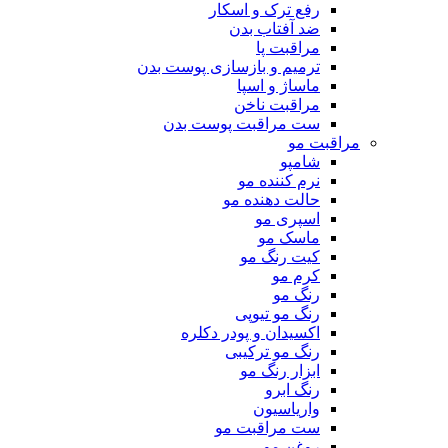
رفع ترک و اسکار
ضد آفتاب بدن
مراقبت پا
ترمیم و بازسازی پوست بدن
ماساژ و اسپا
مراقبت ناخن
ست مراقبت پوست بدن
مراقبت مو
شامپو
نرم کننده مو
حالت دهنده مو
اسپری مو
ماسک مو
کیت رنگ مو
کرم مو
رنگ مو
رنگ مو تیوپی
اکسیدان و پودر دکلره
رنگ مو ترکیبی
ابزار رنگ مو
رنگ ابرو
واریاسیون
ست مراقبت مو
روغن مو