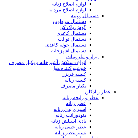
لوازم اصلاح زنانه
لوازم اصلاح مردانه
دستمال و پنبه
دستمال مرطوب
گوش پاک کن
دستمال کاغذی
دستمال توالت
دستمال حوله کاغذی
دستمال آشپزخانه
ابزار و ملزومات
انواع دستکش آشپزخانه و یکبار مصرف
خوشبو کننده هوا
کیسه فریزر
کیسه زباله
یکبار مصرف
عطر و ادکلن
عطر و رایحه زنانه
عطر زنانه
اسپری بدن زنانه
دئودورانت زنانه
بادی اسپلش زنانه
عطر جیبی زنانه
تستر عطر زنانه