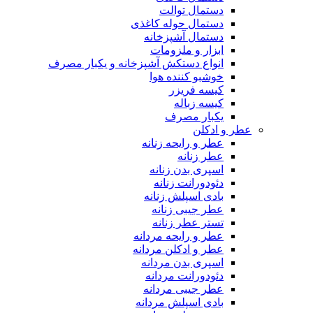
دستمال توالت
دستمال حوله کاغذی
دستمال آشپزخانه
ابزار و ملزومات
انواع دستکش آشپزخانه و یکبار مصرف
خوشبو کننده هوا
کیسه فریزر
کیسه زباله
یکبار مصرف
عطر و ادکلن
عطر و رایحه زنانه
عطر زنانه
اسپری بدن زنانه
دئودورانت زنانه
بادی اسپلش زنانه
عطر جیبی زنانه
تستر عطر زنانه
عطر و رایحه مردانه
عطر و ادکلن مردانه
اسپری بدن مردانه
دئودورانت مردانه
عطر جیبی مردانه
بادی اسپلش مردانه