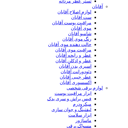
تستر عطر مردانه
آقایان
لوازم اصلاح آقایان
ست آقایان
مراقبت پوست آقایان
موی آقایان
شامپو آقایان
رنگ موی آقایان
حالت دهنده موی آقایان
مراقبت موی آقایان
عطر و رایحه آقایان
عطر و ادکلن آقایان
اسپری بدن آقایان
دئودورانت آقایان
عطر جیبی آقایان
اکسسوری آقایان
لوازم برقی شخصی
ابزار مراقبت پوست
فیس براش و سری یدک
میکرودرم
لیفتینگ و جوان سازی
ابزار سلامت
ماساژور
مسواک برقی