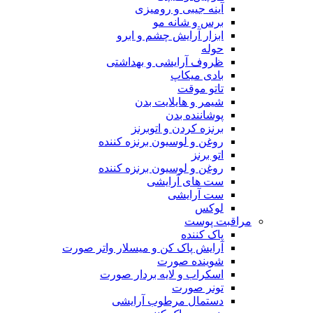
آینه جیبی و رومیزی
برس و شانه مو
ابزار آرایش چشم و ابرو
حوله
ظروف آرایشی و بهداشتی
بادی میکاپ
تاتو موقت
شیمر و هایلایت بدن
پوشاننده بدن
برنزه کردن و اتوبرنز
روغن و لوسیون برنزه کننده
اتو برنز
روغن و لوسیون برنزه کننده
ست های آرایشی
ست آرایشی
لوکس
مراقبت پوست
پاک کننده
آرایش پاک کن و میسلار واتر صورت
شوینده صورت
اسکراب و لایه بردار صورت
تونر صورت
دستمال مرطوب آرایشی