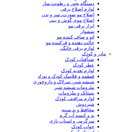
دستگاه بخور و رطوبت ساز
لوازم اصلاح برقی
اصلاح مو صورت، سر و بدن
اصلاح موی گوش و بینی
ابزار برقی مو
سشوار
اتو و صاف کننده مو
حالت دهنده و فرکننده مو
لوازم برقی خانگی
مادر و کودک
ضدآفتاب کودک
عطر کودک
لوازم تغذیه کودک
قمقمه و فلاسک کودک و نوزاد
شیشه شیر، سرلاک و داروخوری
ملزومات شیشه شیر
پستانک و ملزومات
لوازم مراقبتی کودک
شیردوش
محافظ و پد سینه
پد و کیسه آب گرم
سرگرمی و اسباب بازی
خواب کودک