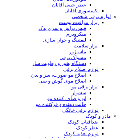
عطر جیبی آقایان
اکسسوری آقایان
لوازم برقی شخصی
ابزار مراقبت پوست
فیس براش و سری یدک
میکرودرم
لیفتینگ و جوان سازی
ابزار سلامت
ماساژور
مسواک برقی
دستگاه بخور و رطوبت ساز
لوازم اصلاح برقی
اصلاح مو صورت، سر و بدن
اصلاح موی گوش و بینی
ابزار برقی مو
سشوار
اتو و صاف کننده مو
حالت دهنده و فرکننده مو
لوازم برقی خانگی
مادر و کودک
ضدآفتاب کودک
عطر کودک
لوازم تغذیه کودک