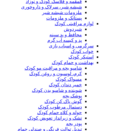
قمقمه و فلاسک کودک و نوزاد
شیشه شیر، سرلاک و داروخوری
ملزومات شیشه شیر
پستانک و ملزومات
لوازم مراقبتی کودک
شیردوش
محافظ و پد سینه
پد و کیسه آب گرم
سرگرمی و اسباب بازی
خواب کودک
استیکر کودک
بهداشت و حمام کودک
شامپو بچه و مراقبت مو کودک
کرم، لوسیون و روغن کودک
مسواک کودک
خمیر دندان کودک
شوینده و شامپو بدن کودک
پوشک بچه
گوش پاک کن کودک
دستمال مرطوب کودک
حوله و کلاه حمام کودک
تشک و زیرانداز تعویض کودک
پودر بچه
تبدیل توالت فرنگی و صندلی حمام