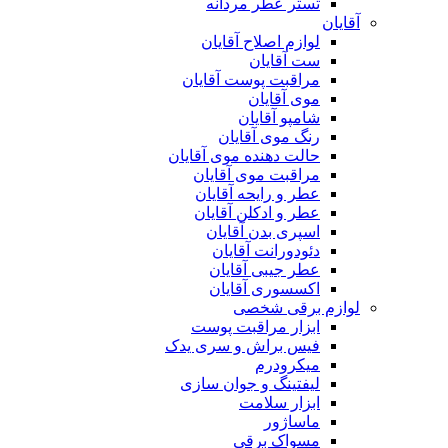
تستر عطر مردانه
آقایان
لوازم اصلاح آقایان
ست آقایان
مراقبت پوست آقایان
موی آقایان
شامپو آقایان
رنگ موی آقایان
حالت دهنده موی آقایان
مراقبت موی آقایان
عطر و رایحه آقایان
عطر و ادکلن آقایان
اسپری بدن آقایان
دئودورانت آقایان
عطر جیبی آقایان
اکسسوری آقایان
لوازم برقی شخصی
ابزار مراقبت پوست
فیس براش و سری یدک
میکرودرم
لیفتینگ و جوان سازی
ابزار سلامت
ماساژور
مسواک برقی