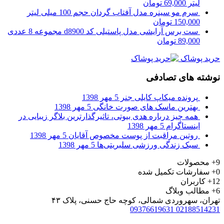
لیتر
69,000
تومان
سرم مو سینره مدل آفتاب گردان حجم 100 میلی لیتر
150,000
تومان
ست برس آرایشی مدل پاستیلی کد d8900 مجموعه 8 عددی
89,000
تومان
حرید پوشاک
نوشته های تصادفی
پرونده‌ میکاپ کایلی جنر
5 مهر 1398
بهترین ماسک های صورت خانگی
5 مهر 1398
همه چیز درباره هدی بیوتی، تاثیرگذارترین بلاگر زیبایی در
اینستاگرام
5 مهر 1398
روتین مراقبت از پوست مخصوص آقایان
5 مهر 1398
سبک زندگی ورزشی سلبریتی‌ها
5 مهر 1398
9+
محصولات
0+
سفارشات تکمیل شده
12+
کاربران
6+
مطالب وبلاگ
تهران، سهروردی شمالی، کوچه حاج حسنی، پلاک ۴۳
09376619631
02188514231