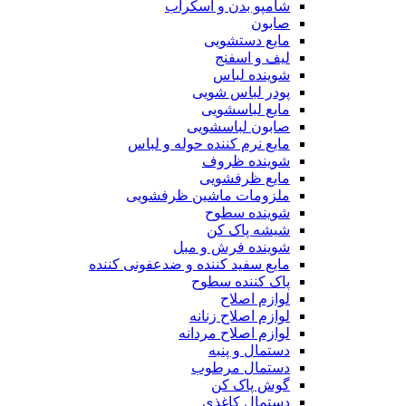
شامپو بدن و اسکراب
صابون
مایع دستشویی
لیف و اسفنج
شوینده لباس
پودر لباس شویی
مایع لباسشویی
صابون لباسشویی
مایع نرم کننده حوله و لباس
شوینده ظروف
مایع ظرفشویی
ملزومات ماشین ظرفشویی
شوینده سطوح
شیشه پاک کن
شوینده فرش و مبل
مایع سفید کننده و ضدعفونی کننده
پاک کننده سطوح
لوازم اصلاح
لوازم اصلاح زنانه
لوازم اصلاح مردانه
دستمال و پنبه
دستمال مرطوب
گوش پاک کن
دستمال کاغذی