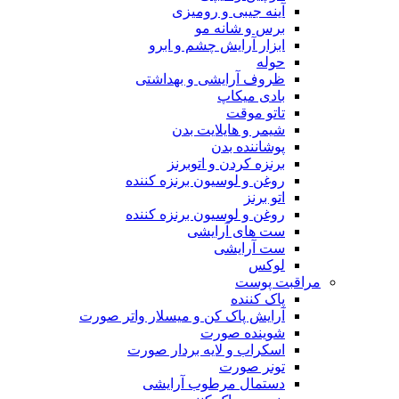
آینه جیبی و رومیزی
برس و شانه مو
ابزار آرایش چشم و ابرو
حوله
ظروف آرایشی و بهداشتی
بادی میکاپ
تاتو موقت
شیمر و هایلایت بدن
پوشاننده بدن
برنزه کردن و اتوبرنز
روغن و لوسیون برنزه کننده
اتو برنز
روغن و لوسیون برنزه کننده
ست های آرایشی
ست آرایشی
لوکس
مراقبت پوست
پاک کننده
آرایش پاک کن و میسلار واتر صورت
شوینده صورت
اسکراب و لایه بردار صورت
تونر صورت
دستمال مرطوب آرایشی