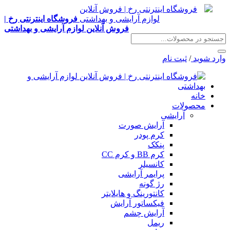
فروشگاه اینترنتی رخ |
فروش آنلاین لوازم آرایشی و بهداشتی
وارد شوید
/
ثبت نام
خانه
محصولات
آرایشی
آرایش صورت
کرم پودر
پنکک
کرم BB و کرم CC
کانسیلر
پرایمر آرایشی
رژ گونه
کانتورینگ و هایلایتر
فیکساتور آرایش
آرایش چشم
ریمل