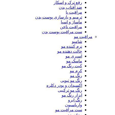
رفع ترک و اسکار
ضد آفتاب بدن
مراقبت پا
ترمیم و بازسازی پوست بدن
ماساژ و اسپا
مراقبت ناخن
ست مراقبت پوست بدن
مراقبت مو
شامپو
نرم کننده مو
حالت دهنده مو
اسپری مو
ماسک مو
کیت رنگ مو
کرم مو
رنگ مو
رنگ مو تیوپی
اکسیدان و پودر دکلره
رنگ مو ترکیبی
ابزار رنگ مو
رنگ ابرو
واریاسیون
ست مراقبت مو
روغن مو