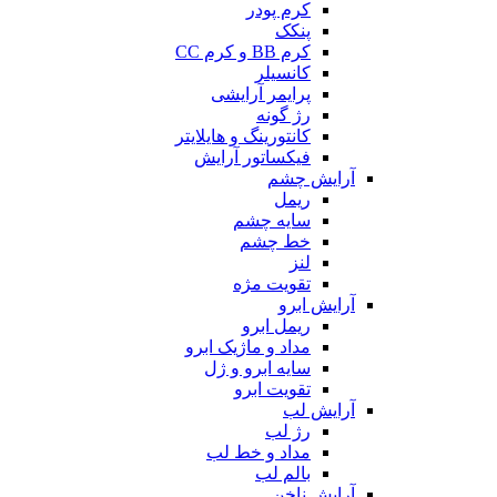
کرم پودر
پنکک
کرم BB و کرم CC
کانسیلر
پرایمر آرایشی
رژ گونه
کانتورینگ و هایلایتر
فیکساتور آرایش
آرایش چشم
ریمل
سایه چشم
خط چشم
لنز
تقویت مژه
آرایش ابرو
ریمل ابرو
مداد و ماژیک ابرو
سایه ابرو و ژل
تقویت ابرو
آرایش لب
رژ لب
مداد و خط لب
بالم لب
آرایش ناخن