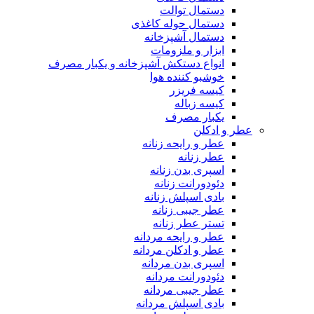
دستمال توالت
دستمال حوله کاغذی
دستمال آشپزخانه
ابزار و ملزومات
انواع دستکش آشپزخانه و یکبار مصرف
خوشبو کننده هوا
کیسه فریزر
کیسه زباله
یکبار مصرف
عطر و ادکلن
عطر و رایحه زنانه
عطر زنانه
اسپری بدن زنانه
دئودورانت زنانه
بادی اسپلش زنانه
عطر جیبی زنانه
تستر عطر زنانه
عطر و رایحه مردانه
عطر و ادکلن مردانه
اسپری بدن مردانه
دئودورانت مردانه
عطر جیبی مردانه
بادی اسپلش مردانه