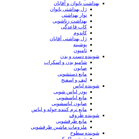
بهداشت بانوان و آقایان
ژل بهداشتی بانوان
نوار بهداشتی
بهداشت زناشویی
کاپ قاعدگی
کاندوم
ژل بهداشتی آقایان
پوشینه
تامپون
شوینده دست و بدن
شامپو بدن و اسکراب
صابون
مایع دستشویی
لیف و اسفنج
شوینده لباس
پودر لباس شویی
مایع لباسشویی
صابون لباسشویی
مایع نرم کننده حوله و لباس
شوینده ظروف
مایع ظرفشویی
ملزومات ماشین ظرفشویی
شوینده سطوح
شیشه پاک کن