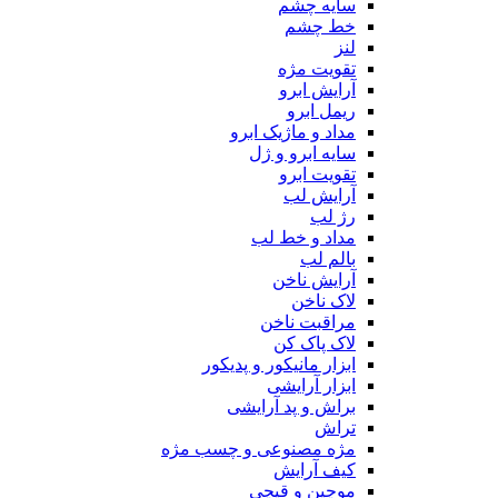
سایه چشم
خط چشم
لنز
تقویت مژه
آرایش ابرو
ریمل ابرو
مداد و ماژیک ابرو
سایه ابرو و ژل
تقویت ابرو
آرایش لب
رژ لب
مداد و خط لب
بالم لب
آرایش ناخن
لاک ناخن
مراقبت ناخن
لاک پاک کن
ابزار مانیکور و پدیکور
ابزار آرایشی
براش و پد آرایشی
تراش
مژه مصنوعی و چسب مژه
کیف آرایش
موچین و قیچی