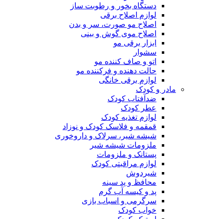
دستگاه بخور و رطوبت ساز
لوازم اصلاح برقی
اصلاح مو صورت، سر و بدن
اصلاح موی گوش و بینی
ابزار برقی مو
سشوار
اتو و صاف کننده مو
حالت دهنده و فرکننده مو
لوازم برقی خانگی
مادر و کودک
ضدآفتاب کودک
عطر کودک
لوازم تغذیه کودک
قمقمه و فلاسک کودک و نوزاد
شیشه شیر، سرلاک و داروخوری
ملزومات شیشه شیر
پستانک و ملزومات
لوازم مراقبتی کودک
شیردوش
محافظ و پد سینه
پد و کیسه آب گرم
سرگرمی و اسباب بازی
خواب کودک