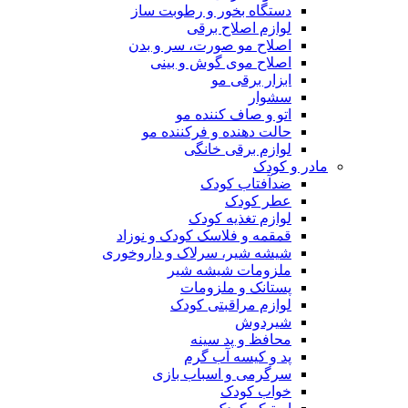
دستگاه بخور و رطوبت ساز
لوازم اصلاح برقی
اصلاح مو صورت، سر و بدن
اصلاح موی گوش و بینی
ابزار برقی مو
سشوار
اتو و صاف کننده مو
حالت دهنده و فرکننده مو
لوازم برقی خانگی
مادر و کودک
ضدآفتاب کودک
عطر کودک
لوازم تغذیه کودک
قمقمه و فلاسک کودک و نوزاد
شیشه شیر، سرلاک و داروخوری
ملزومات شیشه شیر
پستانک و ملزومات
لوازم مراقبتی کودک
شیردوش
محافظ و پد سینه
پد و کیسه آب گرم
سرگرمی و اسباب بازی
خواب کودک