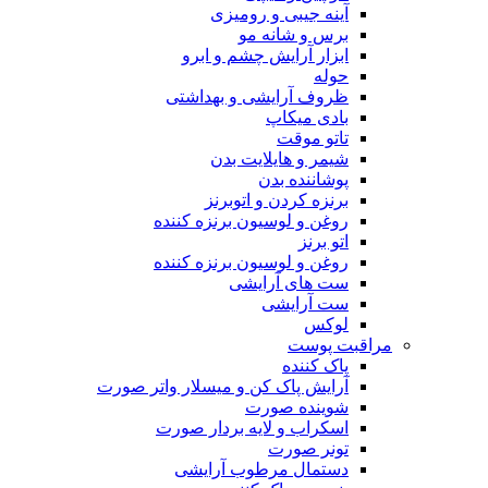
آینه جیبی و رومیزی
برس و شانه مو
ابزار آرایش چشم و ابرو
حوله
ظروف آرایشی و بهداشتی
بادی میکاپ
تاتو موقت
شیمر و هایلایت بدن
پوشاننده بدن
برنزه کردن و اتوبرنز
روغن و لوسیون برنزه کننده
اتو برنز
روغن و لوسیون برنزه کننده
ست های آرایشی
ست آرایشی
لوکس
مراقبت پوست
پاک کننده
آرایش پاک کن و میسلار واتر صورت
شوینده صورت
اسکراب و لایه بردار صورت
تونر صورت
دستمال مرطوب آرایشی