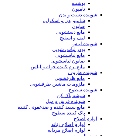
پوشینه
تامپون
شوینده دست و بدن
شامپو بدن و اسکراب
صابون
مایع دستشویی
لیف و اسفنج
شوینده لباس
پودر لباس شویی
مایع لباسشویی
صابون لباسشویی
مایع نرم کننده حوله و لباس
شوینده ظروف
مایع ظرفشویی
ملزومات ماشین ظرفشویی
شوینده سطوح
شیشه پاک کن
شوینده فرش و مبل
مایع سفید کننده و ضدعفونی کننده
پاک کننده سطوح
لوازم اصلاح
لوازم اصلاح زنانه
لوازم اصلاح مردانه
دستمال و پنبه