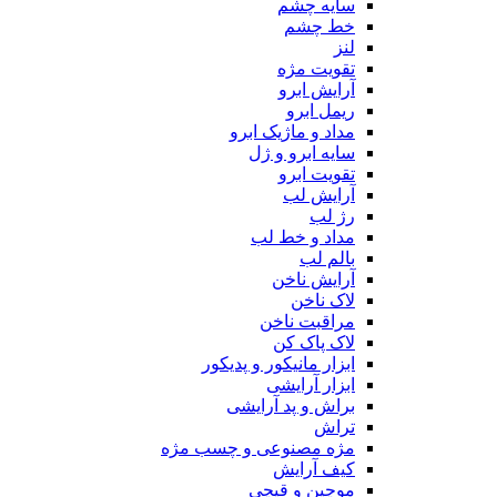
سایه چشم
خط چشم
لنز
تقویت مژه
آرایش ابرو
ریمل ابرو
مداد و ماژیک ابرو
سایه ابرو و ژل
تقویت ابرو
آرایش لب
رژ لب
مداد و خط لب
بالم لب
آرایش ناخن
لاک ناخن
مراقبت ناخن
لاک پاک کن
ابزار مانیکور و پدیکور
ابزار آرایشی
براش و پد آرایشی
تراش
مژه مصنوعی و چسب مژه
کیف آرایش
موچین و قیچی