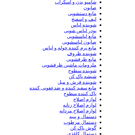
شامپو بدن و اسکراب
صابون
مایع دستشویی
لیف و اسفنج
شوینده لباس
پودر لباس شویی
مایع لباسشویی
صابون لباسشویی
مایع نرم کننده حوله و لباس
شوینده ظروف
مایع ظرفشویی
ملزومات ماشین ظرفشویی
شوینده سطوح
شیشه پاک کن
شوینده فرش و مبل
مایع سفید کننده و ضدعفونی کننده
پاک کننده سطوح
لوازم اصلاح
لوازم اصلاح زنانه
لوازم اصلاح مردانه
دستمال و پنبه
دستمال مرطوب
گوش پاک کن
دستمال کاغذی