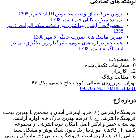
نوشته های تصادفی
روتین مراقبت از پوست مخصوص آقایان
5 مهر 1398
پرونده‌ میکاپ کایلی جنر
5 مهر 1398
محصولات آرایشی-بهداشتی موردعلاقه ملکه الیزابت
5 مهر
1398
بهترین ماسک های صورت خانگی
5 مهر 1398
همه چیز درباره هدی بیوتی، تاثیرگذارترین بلاگر زیبایی در
اینستاگرام
5 مهر 1398
9+
محصولات
0+
سفارشات تکمیل شده
12+
کاربران
6+
مطالب وبلاگ
تهران، سهروردی شمالی، کوچه حاج حسنی، پلاک ۴۳
09376619631
02188514231
درباره رُخ
فروشگاه اینترنتی رُخ ،خرید اینترنتی آسان و مطمئن با بهترین قیمت
فروشگاه اینترنتی رُخ با عرضه بهترین مارک های لوازم آرایشی
بهداشتی، عطر و ادکلن اصل ،امکان خرید اینترنتی از مجموعه
کاملی از کالاهای مورد نیاز یک بانوی شیک پوش و مشکل پسند
ایرانی را فراهم آورده است. فروشگاه اینترنتی رُخ نمایندگی رسمی