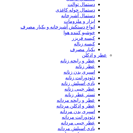
دستمال توالت
دستمال حوله کاغذی
دستمال آشپزخانه
ابزار و ملزومات
انواع دستکش آشپزخانه و یکبار مصرف
خوشبو کننده هوا
کیسه فریزر
کیسه زباله
یکبار مصرف
عطر و ادکلن
عطر و رایحه زنانه
عطر زنانه
اسپری بدن زنانه
دئودورانت زنانه
بادی اسپلش زنانه
عطر جیبی زنانه
تستر عطر زنانه
عطر و رایحه مردانه
عطر و ادکلن مردانه
اسپری بدن مردانه
دئودورانت مردانه
عطر جیبی مردانه
بادی اسپلش مردانه