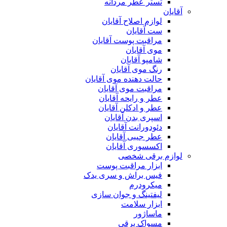
تستر عطر مردانه
آقایان
لوازم اصلاح آقایان
ست آقایان
مراقبت پوست آقایان
موی آقایان
شامپو آقایان
رنگ موی آقایان
حالت دهنده موی آقایان
مراقبت موی آقایان
عطر و رایحه آقایان
عطر و ادکلن آقایان
اسپری بدن آقایان
دئودورانت آقایان
عطر جیبی آقایان
اکسسوری آقایان
لوازم برقی شخصی
ابزار مراقبت پوست
فیس براش و سری یدک
میکرودرم
لیفتینگ و جوان سازی
ابزار سلامت
ماساژور
مسواک برقی