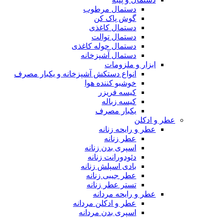
دستمال مرطوب
گوش پاک کن
دستمال کاغذی
دستمال توالت
دستمال حوله کاغذی
دستمال آشپزخانه
ابزار و ملزومات
انواع دستکش آشپزخانه و یکبار مصرف
خوشبو کننده هوا
کیسه فریزر
کیسه زباله
یکبار مصرف
عطر و ادکلن
عطر و رایحه زنانه
عطر زنانه
اسپری بدن زنانه
دئودورانت زنانه
بادی اسپلش زنانه
عطر جیبی زنانه
تستر عطر زنانه
عطر و رایحه مردانه
عطر و ادکلن مردانه
اسپری بدن مردانه