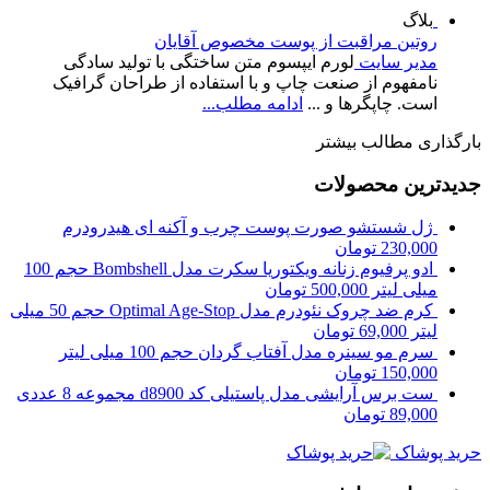
بلاگ
روتین مراقبت از پوست مخصوص آقایان
مدیر سایت
لورم ایپسوم متن ساختگی با تولید سادگی
نامفهوم از صنعت چاپ و با استفاده از طراحان گرافیک
است. چاپگرها و ...
ادامه مطلب...
بارگذاری مطالب بیشتر
جدیدترین محصولات
ژل شستشو صورت پوست چرب و آکنه ای هیدرودرم
230,000
تومان
ادو پرفیوم زنانه ویکتوریا سکرت مدل Bombshell حجم 100
میلی لیتر
500,000
تومان
کرم ضد چروک نئودرم مدل Optimal Age-Stop حجم 50 میلی
لیتر
69,000
تومان
سرم مو سینره مدل آفتاب گردان حجم 100 میلی لیتر
150,000
تومان
ست برس آرایشی مدل پاستیلی کد d8900 مجموعه 8 عددی
89,000
تومان
حرید پوشاک