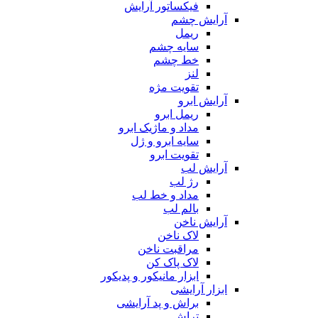
فیکساتور آرایش
آرایش چشم
ریمل
سایه چشم
خط چشم
لنز
تقویت مژه
آرایش ابرو
ریمل ابرو
مداد و ماژیک ابرو
سایه ابرو و ژل
تقویت ابرو
آرایش لب
رژ لب
مداد و خط لب
بالم لب
آرایش ناخن
لاک ناخن
مراقبت ناخن
لاک پاک کن
ابزار مانیکور و پدیکور
ابزار آرایشی
براش و پد آرایشی
تراش