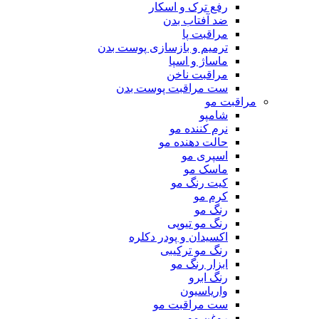
رفع ترک و اسکار
ضد آفتاب بدن
مراقبت پا
ترمیم و بازسازی پوست بدن
ماساژ و اسپا
مراقبت ناخن
ست مراقبت پوست بدن
مراقبت مو
شامپو
نرم کننده مو
حالت دهنده مو
اسپری مو
ماسک مو
کیت رنگ مو
کرم مو
رنگ مو
رنگ مو تیوپی
اکسیدان و پودر دکلره
رنگ مو ترکیبی
ابزار رنگ مو
رنگ ابرو
واریاسیون
ست مراقبت مو
روغن مو