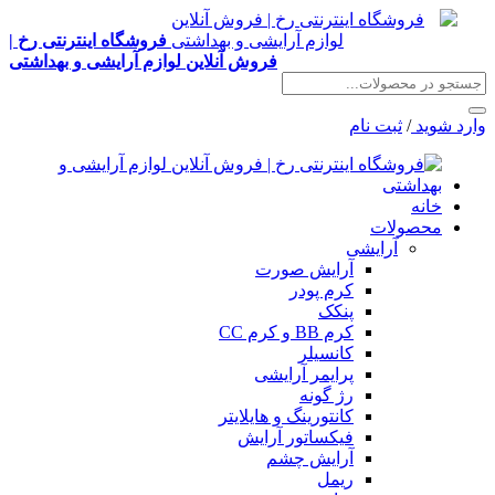
فروشگاه اینترنتی رخ |
فروش آنلاین لوازم آرایشی و بهداشتی
وارد شوید
/
ثبت نام
خانه
محصولات
آرایشی
آرایش صورت
کرم پودر
پنکک
کرم BB و کرم CC
کانسیلر
پرایمر آرایشی
رژ گونه
کانتورینگ و هایلایتر
فیکساتور آرایش
آرایش چشم
ریمل