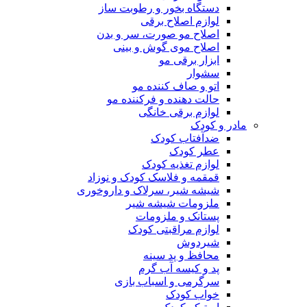
دستگاه بخور و رطوبت ساز
لوازم اصلاح برقی
اصلاح مو صورت، سر و بدن
اصلاح موی گوش و بینی
ابزار برقی مو
سشوار
اتو و صاف کننده مو
حالت دهنده و فرکننده مو
لوازم برقی خانگی
مادر و کودک
ضدآفتاب کودک
عطر کودک
لوازم تغذیه کودک
قمقمه و فلاسک کودک و نوزاد
شیشه شیر، سرلاک و داروخوری
ملزومات شیشه شیر
پستانک و ملزومات
لوازم مراقبتی کودک
شیردوش
محافظ و پد سینه
پد و کیسه آب گرم
سرگرمی و اسباب بازی
خواب کودک