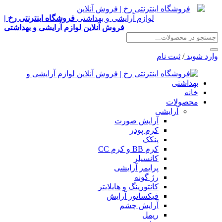
فروشگاه اینترنتی رخ |
فروش آنلاین لوازم آرایشی و بهداشتی
وارد شوید
/
ثبت نام
خانه
محصولات
آرایشی
آرایش صورت
کرم پودر
پنکک
کرم BB و کرم CC
کانسیلر
پرایمر آرایشی
رژ گونه
کانتورینگ و هایلایتر
فیکساتور آرایش
آرایش چشم
ریمل