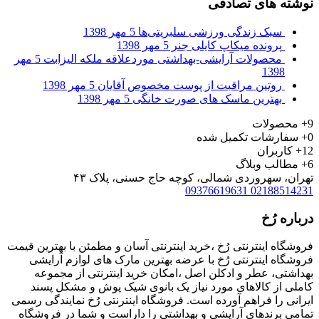
نوشته های تصادفی
سبک زندگی ورزشی سلبریتی‌ها
5 مهر 1398
پرونده‌ میکاپ کایلی جنر
5 مهر 1398
محصولات آرایشی-بهداشتی موردعلاقه ملکه الیزابت
5 مهر
1398
روتین مراقبت از پوست مخصوص آقایان
5 مهر 1398
بهترین ماسک های صورت خانگی
5 مهر 1398
9+
محصولات
0+
سفارشات تکمیل شده
12+
کاربران
6+
مطالب وبلاگ
تهران، سهروردی شمالی، کوچه حاج حسنی، پلاک ۴۳
09376619631
02188514231
درباره رُخ
فروشگاه اینترنتی رُخ ،خرید اینترنتی آسان و مطمئن با بهترین قیمت
فروشگاه اینترنتی رُخ با عرضه بهترین مارک های لوازم آرایشی
بهداشتی، عطر و ادکلن اصل ،امکان خرید اینترنتی از مجموعه
کاملی از کالاهای مورد نیاز یک بانوی شیک پوش و مشکل پسند
ایرانی را فراهم آورده است. فروشگاه اینترنتی رُخ نمایندگی رسمی
تمامی برندهای آرایشی و بهداشتی را داراست و شما در فروشگاه