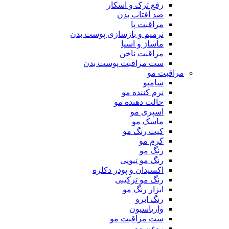
رفع ترک و اسکار
ضد آفتاب بدن
مراقبت پا
ترمیم و بازسازی پوست بدن
ماساژ و اسپا
مراقبت ناخن
ست مراقبت پوست بدن
مراقبت مو
شامپو
نرم کننده مو
حالت دهنده مو
اسپری مو
ماسک مو
کیت رنگ مو
کرم مو
رنگ مو
رنگ مو تیوپی
اکسیدان و پودر دکلره
رنگ مو ترکیبی
ابزار رنگ مو
رنگ ابرو
واریاسیون
ست مراقبت مو
روغن مو