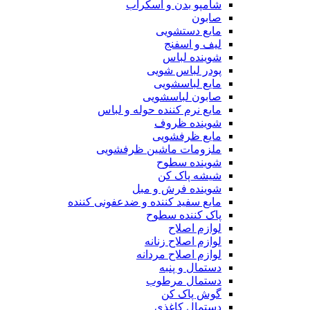
شامپو بدن و اسکراب
صابون
مایع دستشویی
لیف و اسفنج
شوینده لباس
پودر لباس شویی
مایع لباسشویی
صابون لباسشویی
مایع نرم کننده حوله و لباس
شوینده ظروف
مایع ظرفشویی
ملزومات ماشین ظرفشویی
شوینده سطوح
شیشه پاک کن
شوینده فرش و مبل
مایع سفید کننده و ضدعفونی کننده
پاک کننده سطوح
لوازم اصلاح
لوازم اصلاح زنانه
لوازم اصلاح مردانه
دستمال و پنبه
دستمال مرطوب
گوش پاک کن
دستمال کاغذی