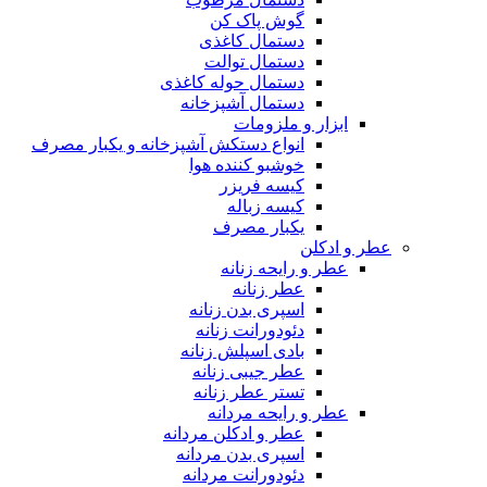
گوش پاک کن
دستمال کاغذی
دستمال توالت
دستمال حوله کاغذی
دستمال آشپزخانه
ابزار و ملزومات
انواع دستکش آشپزخانه و یکبار مصرف
خوشبو کننده هوا
کیسه فریزر
کیسه زباله
یکبار مصرف
عطر و ادکلن
عطر و رایحه زنانه
عطر زنانه
اسپری بدن زنانه
دئودورانت زنانه
بادی اسپلش زنانه
عطر جیبی زنانه
تستر عطر زنانه
عطر و رایحه مردانه
عطر و ادکلن مردانه
اسپری بدن مردانه
دئودورانت مردانه