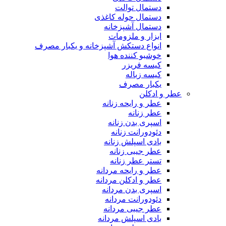
دستمال توالت
دستمال حوله کاغذی
دستمال آشپزخانه
ابزار و ملزومات
انواع دستکش آشپزخانه و یکبار مصرف
خوشبو کننده هوا
کیسه فریزر
کیسه زباله
یکبار مصرف
عطر و ادکلن
عطر و رایحه زنانه
عطر زنانه
اسپری بدن زنانه
دئودورانت زنانه
بادی اسپلش زنانه
عطر جیبی زنانه
تستر عطر زنانه
عطر و رایحه مردانه
عطر و ادکلن مردانه
اسپری بدن مردانه
دئودورانت مردانه
عطر جیبی مردانه
بادی اسپلش مردانه