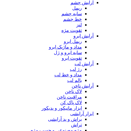
آرایش چشم
ریمل
سایه چشم
خط چشم
لنز
تقویت مژه
آرایش ابرو
ریمل ابرو
مداد و ماژیک ابرو
سایه ابرو و ژل
تقویت ابرو
آرایش لب
رژ لب
مداد و خط لب
بالم لب
آرایش ناخن
لاک ناخن
مراقبت ناخن
لاک پاک کن
ابزار مانیکور و پدیکور
ابزار آرایشی
براش و پد آرایشی
تراش
مژه مصنوعی و چسب مژه