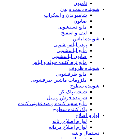
تامپون
شوینده دست و بدن
شامپو بدن و اسکراب
صابون
مایع دستشویی
لیف و اسفنج
شوینده لباس
پودر لباس شویی
مایع لباسشویی
صابون لباسشویی
مایع نرم کننده حوله و لباس
شوینده ظروف
مایع ظرفشویی
ملزومات ماشین ظرفشویی
شوینده سطوح
شیشه پاک کن
شوینده فرش و مبل
مایع سفید کننده و ضدعفونی کننده
پاک کننده سطوح
لوازم اصلاح
لوازم اصلاح زنانه
لوازم اصلاح مردانه
دستمال و پنبه
دستمال مرطوب