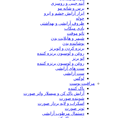
آینه جیبی و رومیزی
برس و شانه مو
ابزار آرایش چشم و ابرو
حوله
ظروف آرایشی و بهداشتی
بادی میکاپ
تاتو موقت
شیمر و هایلایت بدن
پوشاننده بدن
برنزه کردن و اتوبرنز
روغن و لوسیون برنزه کننده
اتو برنز
روغن و لوسیون برنزه کننده
ست های آرایشی
ست آرایشی
لوکس
مراقبت پوست
پاک کننده
آرایش پاک کن و میسلار واتر صورت
شوینده صورت
اسکراب و لایه بردار صورت
تونر صورت
دستمال مرطوب آرایشی