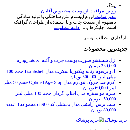
بلاگ
روتین مراقبت از پوست مخصوص آقایان
مدیر سایت
لورم ایپسوم متن ساختگی با تولید سادگی
نامفهوم از صنعت چاپ و با استفاده از طراحان گرافیک
است. چاپگرها و ...
ادامه مطلب...
بارگذاری مطالب بیشتر
جدیدترین محصولات
ژل شستشو صورت پوست چرب و آکنه ای هیدرودرم
230,000
تومان
ادو پرفیوم زنانه ویکتوریا سکرت مدل Bombshell حجم 100
میلی لیتر
500,000
تومان
کرم ضد چروک نئودرم مدل Optimal Age-Stop حجم 50 میلی
لیتر
69,000
تومان
سرم مو سینره مدل آفتاب گردان حجم 100 میلی لیتر
150,000
تومان
ست برس آرایشی مدل پاستیلی کد d8900 مجموعه 8 عددی
89,000
تومان
حرید پوشاک