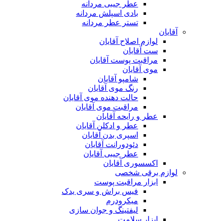
عطر جیبی مردانه
بادی اسپلش مردانه
تستر عطر مردانه
آقایان
لوازم اصلاح آقایان
ست آقایان
مراقبت پوست آقایان
موی آقایان
شامپو آقایان
رنگ موی آقایان
حالت دهنده موی آقایان
مراقبت موی آقایان
عطر و رایحه آقایان
عطر و ادکلن آقایان
اسپری بدن آقایان
دئودورانت آقایان
عطر جیبی آقایان
اکسسوری آقایان
لوازم برقی شخصی
ابزار مراقبت پوست
فیس براش و سری یدک
میکرودرم
لیفتینگ و جوان سازی
ابزار سلامت