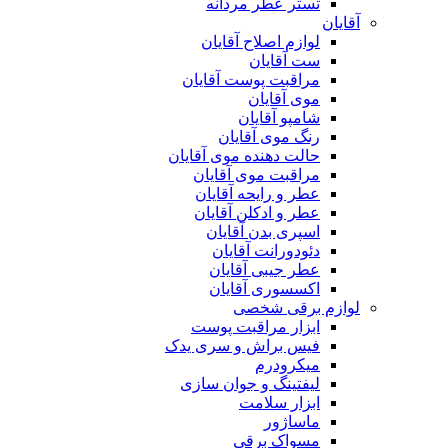
تستر عطر مردانه
آقایان
لوازم اصلاح آقایان
ست آقایان
مراقبت پوست آقایان
موی آقایان
شامپو آقایان
رنگ موی آقایان
حالت دهنده موی آقایان
مراقبت موی آقایان
عطر و رایحه آقایان
عطر و ادکلن آقایان
اسپری بدن آقایان
دئودورانت آقایان
عطر جیبی آقایان
اکسسوری آقایان
لوازم برقی شخصی
ابزار مراقبت پوست
فیس براش و سری یدک
میکرودرم
لیفتینگ و جوان سازی
ابزار سلامت
ماساژور
مسواک برقی