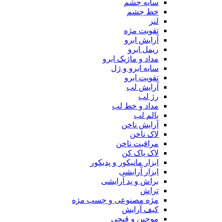
سایه چشم
خط چشم
لنز
تقویت مژه
آرایش ابرو
ریمل ابرو
مداد و ماژیک ابرو
سایه ابرو و ژل
تقویت ابرو
آرایش لب
رژ لب
مداد و خط لب
بالم لب
آرایش ناخن
لاک ناخن
مراقبت ناخن
لاک پاک کن
ابزار مانیکور و پدیکور
ابزار آرایشی
براش و پد آرایشی
تراش
مژه مصنوعی و چسب مژه
کیف آرایش
موچین و قیچی