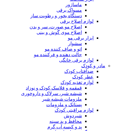
ماساژور
مسواک برقی
دستگاه بخور و رطوبت ساز
لوازم اصلاح برقی
اصلاح مو صورت، سر و بدن
اصلاح موی گوش و بینی
ابزار برقی مو
سشوار
اتو و صاف کننده مو
حالت دهنده و فرکننده مو
لوازم برقی خانگی
مادر و کودک
ضدآفتاب کودک
عطر کودک
لوازم تغذیه کودک
قمقمه و فلاسک کودک و نوزاد
شیشه شیر، سرلاک و داروخوری
ملزومات شیشه شیر
پستانک و ملزومات
لوازم مراقبتی کودک
شیردوش
محافظ و پد سینه
پد و کیسه آب گرم