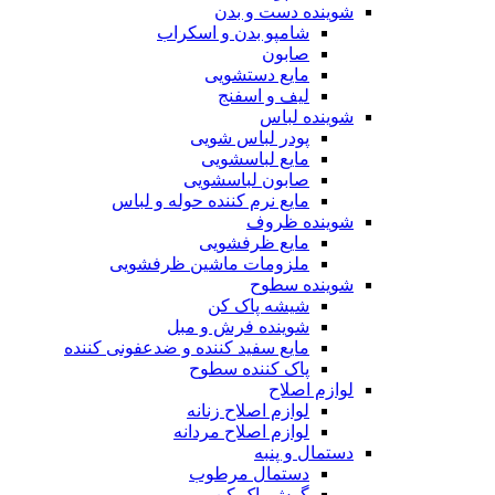
شوینده دست و بدن
شامپو بدن و اسکراب
صابون
مایع دستشویی
لیف و اسفنج
شوینده لباس
پودر لباس شویی
مایع لباسشویی
صابون لباسشویی
مایع نرم کننده حوله و لباس
شوینده ظروف
مایع ظرفشویی
ملزومات ماشین ظرفشویی
شوینده سطوح
شیشه پاک کن
شوینده فرش و مبل
مایع سفید کننده و ضدعفونی کننده
پاک کننده سطوح
لوازم اصلاح
لوازم اصلاح زنانه
لوازم اصلاح مردانه
دستمال و پنبه
دستمال مرطوب
گوش پاک کن