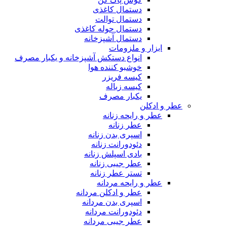
دستمال کاغذی
دستمال توالت
دستمال حوله کاغذی
دستمال آشپزخانه
ابزار و ملزومات
انواع دستکش آشپزخانه و یکبار مصرف
خوشبو کننده هوا
کیسه فریزر
کیسه زباله
یکبار مصرف
عطر و ادکلن
عطر و رایحه زنانه
عطر زنانه
اسپری بدن زنانه
دئودورانت زنانه
بادی اسپلش زنانه
عطر جیبی زنانه
تستر عطر زنانه
عطر و رایحه مردانه
عطر و ادکلن مردانه
اسپری بدن مردانه
دئودورانت مردانه
عطر جیبی مردانه