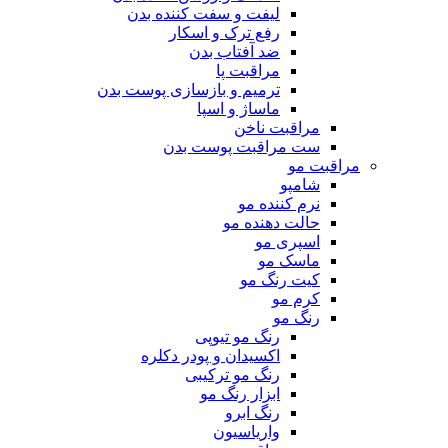
لیفت و سفت کننده بدن
رفع ترک و اسکار
ضد آفتاب بدن
مراقبت پا
ترمیم و بازسازی پوست بدن
ماساژ و اسپا
مراقبت ناخن
ست مراقبت پوست بدن
مراقبت مو
شامپو
نرم کننده مو
حالت دهنده مو
اسپری مو
ماسک مو
کیت رنگ مو
کرم مو
رنگ مو
رنگ مو تیوپی
اکسیدان و پودر دکلره
رنگ مو ترکیبی
ابزار رنگ مو
رنگ ابرو
واریاسیون