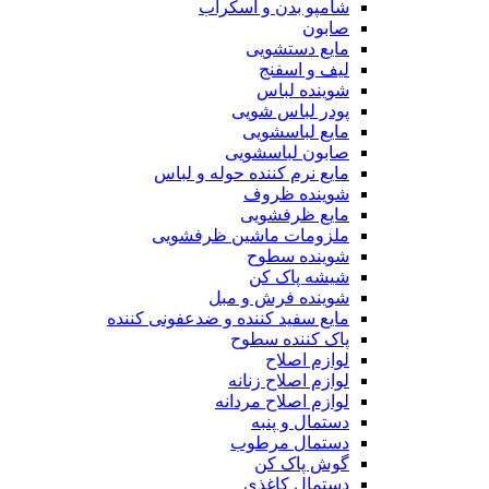
شامپو بدن و اسکراب
صابون
مایع دستشویی
لیف و اسفنج
شوینده لباس
پودر لباس شویی
مایع لباسشویی
صابون لباسشویی
مایع نرم کننده حوله و لباس
شوینده ظروف
مایع ظرفشویی
ملزومات ماشین ظرفشویی
شوینده سطوح
شیشه پاک کن
شوینده فرش و مبل
مایع سفید کننده و ضدعفونی کننده
پاک کننده سطوح
لوازم اصلاح
لوازم اصلاح زنانه
لوازم اصلاح مردانه
دستمال و پنبه
دستمال مرطوب
گوش پاک کن
دستمال کاغذی