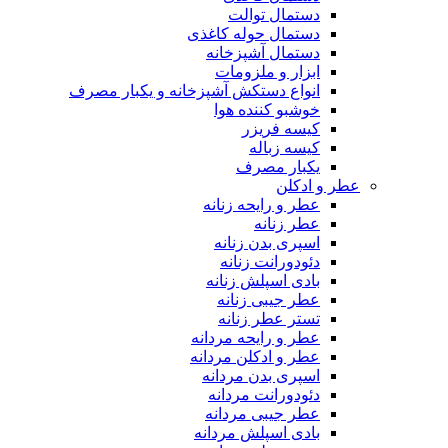
دستمال توالت
دستمال حوله کاغذی
دستمال آشپزخانه
ابزار و ملزومات
انواع دستکش آشپزخانه و یکبار مصرف
خوشبو کننده هوا
کیسه فریزر
کیسه زباله
یکبار مصرف
عطر و ادکلن
عطر و رایحه زنانه
عطر زنانه
اسپری بدن زنانه
دئودورانت زنانه
بادی اسپلش زنانه
عطر جیبی زنانه
تستر عطر زنانه
عطر و رایحه مردانه
عطر و ادکلن مردانه
اسپری بدن مردانه
دئودورانت مردانه
عطر جیبی مردانه
بادی اسپلش مردانه