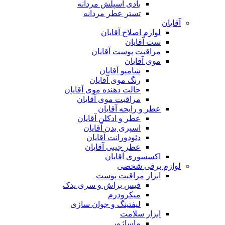
بادی اسپلش مردانه
تستر عطر مردانه
آقایان
لوازم اصلاح آقایان
ست آقایان
مراقبت پوست آقایان
موی آقایان
شامپو آقایان
رنگ موی آقایان
حالت دهنده موی آقایان
مراقبت موی آقایان
عطر و رایحه آقایان
عطر و ادکلن آقایان
اسپری بدن آقایان
دئودورانت آقایان
عطر جیبی آقایان
اکسسوری آقایان
لوازم برقی شخصی
ابزار مراقبت پوست
فیس براش و سری یدک
میکرودرم
لیفتینگ و جوان سازی
ابزار سلامت
ماساژور