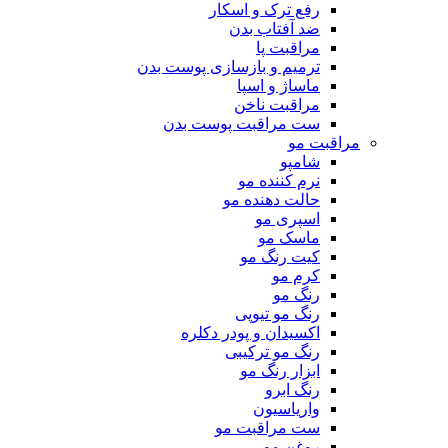
رفع ترک و اسکار
ضد آفتاب بدن
مراقبت پا
ترمیم و بازسازی پوست بدن
ماساژ و اسپا
مراقبت ناخن
ست مراقبت پوست بدن
مراقبت مو
شامپو
نرم کننده مو
حالت دهنده مو
اسپری مو
ماسک مو
کیت رنگ مو
کرم مو
رنگ مو
رنگ مو تیوپی
اکسیدان و پودر دکلره
رنگ مو ترکیبی
ابزار رنگ مو
رنگ ابرو
واریاسیون
ست مراقبت مو
روغن مو