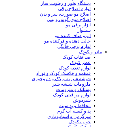
دستگاه بخور و رطوبت ساز
لوازم اصلاح برقی
اصلاح مو صورت، سر و بدن
اصلاح موی گوش و بینی
ابزار برقی مو
سشوار
اتو و صاف کننده مو
حالت دهنده و فرکننده مو
لوازم برقی خانگی
مادر و کودک
ضدآفتاب کودک
عطر کودک
لوازم تغذیه کودک
قمقمه و فلاسک کودک و نوزاد
شیشه شیر، سرلاک و داروخوری
ملزومات شیشه شیر
پستانک و ملزومات
لوازم مراقبتی کودک
شیردوش
محافظ و پد سینه
پد و کیسه آب گرم
سرگرمی و اسباب بازی
خواب کودک