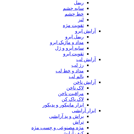
ریمل
سایه چشم
خط چشم
لنز
تقویت مژه
آرایش ابرو
ریمل ابرو
مداد و ماژیک ابرو
سایه ابرو و ژل
تقویت ابرو
آرایش لب
رژ لب
مداد و خط لب
بالم لب
آرایش ناخن
لاک ناخن
مراقبت ناخن
لاک پاک کن
ابزار مانیکور و پدیکور
ابزار آرایشی
براش و پد آرایشی
تراش
مژه مصنوعی و چسب مژه
کیف آرایش