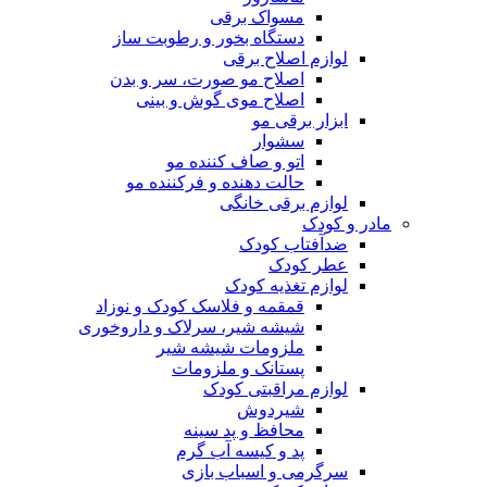
مسواک برقی
دستگاه بخور و رطوبت ساز
لوازم اصلاح برقی
اصلاح مو صورت، سر و بدن
اصلاح موی گوش و بینی
ابزار برقی مو
سشوار
اتو و صاف کننده مو
حالت دهنده و فرکننده مو
لوازم برقی خانگی
مادر و کودک
ضدآفتاب کودک
عطر کودک
لوازم تغذیه کودک
قمقمه و فلاسک کودک و نوزاد
شیشه شیر، سرلاک و داروخوری
ملزومات شیشه شیر
پستانک و ملزومات
لوازم مراقبتی کودک
شیردوش
محافظ و پد سینه
پد و کیسه آب گرم
سرگرمی و اسباب بازی