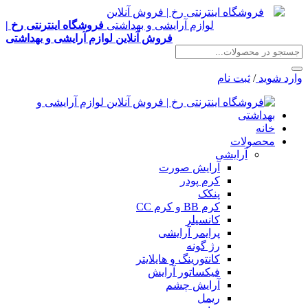
فروشگاه اینترنتی رخ |
فروش آنلاین لوازم آرایشی و بهداشتی
وارد شوید
/
ثبت نام
خانه
محصولات
آرایشی
آرایش صورت
کرم پودر
پنکک
کرم BB و کرم CC
کانسیلر
پرایمر آرایشی
رژ گونه
کانتورینگ و هایلایتر
فیکساتور آرایش
آرایش چشم
ریمل