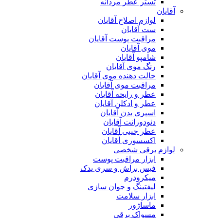
تستر عطر مردانه
آقایان
لوازم اصلاح آقایان
ست آقایان
مراقبت پوست آقایان
موی آقایان
شامپو آقایان
رنگ موی آقایان
حالت دهنده موی آقایان
مراقبت موی آقایان
عطر و رایحه آقایان
عطر و ادکلن آقایان
اسپری بدن آقایان
دئودورانت آقایان
عطر جیبی آقایان
اکسسوری آقایان
لوازم برقی شخصی
ابزار مراقبت پوست
فیس براش و سری یدک
میکرودرم
لیفتینگ و جوان سازی
ابزار سلامت
ماساژور
مسواک برقی