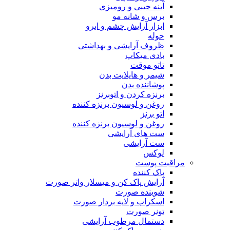
آینه جیبی و رومیزی
برس و شانه مو
ابزار آرایش چشم و ابرو
حوله
ظروف آرایشی و بهداشتی
بادی میکاپ
تاتو موقت
شیمر و هایلایت بدن
پوشاننده بدن
برنزه کردن و اتوبرنز
روغن و لوسیون برنزه کننده
اتو برنز
روغن و لوسیون برنزه کننده
ست های آرایشی
ست آرایشی
لوکس
مراقبت پوست
پاک کننده
آرایش پاک کن و میسلار واتر صورت
شوینده صورت
اسکراب و لایه بردار صورت
تونر صورت
دستمال مرطوب آرایشی