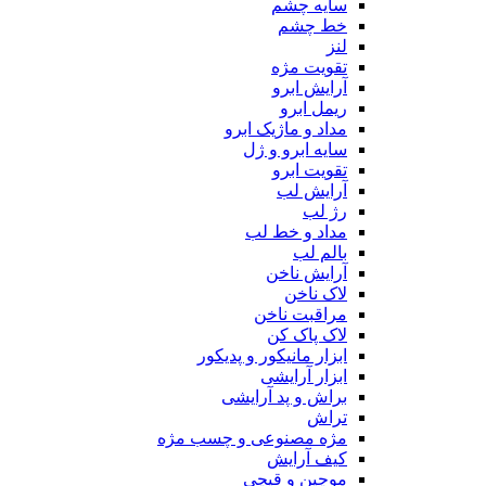
سایه چشم
خط چشم
لنز
تقویت مژه
آرایش ابرو
ریمل ابرو
مداد و ماژیک ابرو
سایه ابرو و ژل
تقویت ابرو
آرایش لب
رژ لب
مداد و خط لب
بالم لب
آرایش ناخن
لاک ناخن
مراقبت ناخن
لاک پاک کن
ابزار مانیکور و پدیکور
ابزار آرایشی
براش و پد آرایشی
تراش
مژه مصنوعی و چسب مژه
کیف آرایش
موچین و قیچی