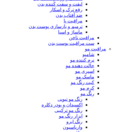
لیفت و سفت کننده بدن
رفع ترک و اسکار
ضد آفتاب بدن
مراقبت پا
ترمیم و بازسازی پوست بدن
ماساژ و اسپا
مراقبت ناخن
ست مراقبت پوست بدن
مراقبت مو
شامپو
نرم کننده مو
حالت دهنده مو
اسپری مو
ماسک مو
کیت رنگ مو
کرم مو
رنگ مو
رنگ مو تیوپی
اکسیدان و پودر دکلره
رنگ مو ترکیبی
ابزار رنگ مو
رنگ ابرو
واریاسیون