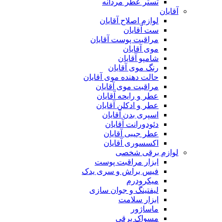
تستر عطر مردانه
آقایان
لوازم اصلاح آقایان
ست آقایان
مراقبت پوست آقایان
موی آقایان
شامپو آقایان
رنگ موی آقایان
حالت دهنده موی آقایان
مراقبت موی آقایان
عطر و رایحه آقایان
عطر و ادکلن آقایان
اسپری بدن آقایان
دئودورانت آقایان
عطر جیبی آقایان
اکسسوری آقایان
لوازم برقی شخصی
ابزار مراقبت پوست
فیس براش و سری یدک
میکرودرم
لیفتینگ و جوان سازی
ابزار سلامت
ماساژور
مسواک برقی