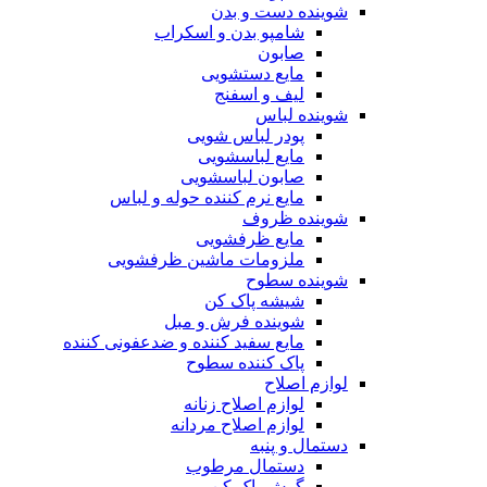
شوینده دست و بدن
شامپو بدن و اسکراب
صابون
مایع دستشویی
لیف و اسفنج
شوینده لباس
پودر لباس شویی
مایع لباسشویی
صابون لباسشویی
مایع نرم کننده حوله و لباس
شوینده ظروف
مایع ظرفشویی
ملزومات ماشین ظرفشویی
شوینده سطوح
شیشه پاک کن
شوینده فرش و مبل
مایع سفید کننده و ضدعفونی کننده
پاک کننده سطوح
لوازم اصلاح
لوازم اصلاح زنانه
لوازم اصلاح مردانه
دستمال و پنبه
دستمال مرطوب
گوش پاک کن