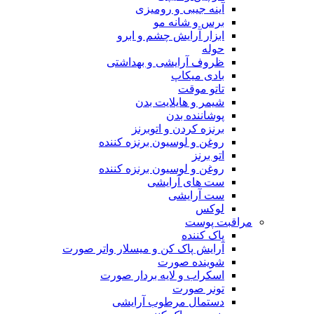
آینه جیبی و رومیزی
برس و شانه مو
ابزار آرایش چشم و ابرو
حوله
ظروف آرایشی و بهداشتی
بادی میکاپ
تاتو موقت
شیمر و هایلایت بدن
پوشاننده بدن
برنزه کردن و اتوبرنز
روغن و لوسیون برنزه کننده
اتو برنز
روغن و لوسیون برنزه کننده
ست های آرایشی
ست آرایشی
لوکس
مراقبت پوست
پاک کننده
آرایش پاک کن و میسلار واتر صورت
شوینده صورت
اسکراب و لایه بردار صورت
تونر صورت
دستمال مرطوب آرایشی