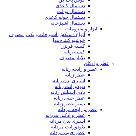
دستمال کاغذی
دستمال توالت
دستمال حوله کاغذی
دستمال آشپزخانه
ابزار و ملزومات
انواع دستکش آشپزخانه و یکبار مصرف
خوشبو کننده هوا
کیسه فریزر
کیسه زباله
یکبار مصرف
عطر و ادکلن
عطر و رایحه زنانه
عطر زنانه
اسپری بدن زنانه
دئودورانت زنانه
بادی اسپلش زنانه
عطر جیبی زنانه
تستر عطر زنانه
عطر و رایحه مردانه
عطر و ادکلن مردانه
اسپری بدن مردانه
دئودورانت مردانه
عطر جیبی مردانه