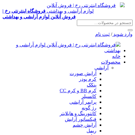
فروشگاه اینترنتی رخ |
فروش آنلاین لوازم آرایشی و بهداشتی
وارد شوید
/
ثبت نام
خانه
محصولات
آرایشی
آرایش صورت
کرم پودر
پنکک
کرم BB و کرم CC
کانسیلر
پرایمر آرایشی
رژ گونه
کانتورینگ و هایلایتر
فیکساتور آرایش
آرایش چشم
ریمل