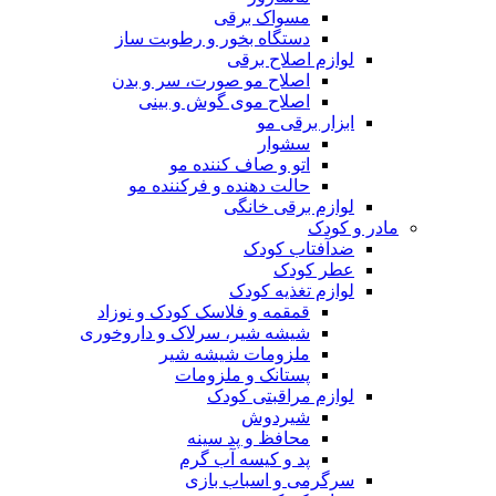
مسواک برقی
دستگاه بخور و رطوبت ساز
لوازم اصلاح برقی
اصلاح مو صورت، سر و بدن
اصلاح موی گوش و بینی
ابزار برقی مو
سشوار
اتو و صاف کننده مو
حالت دهنده و فرکننده مو
لوازم برقی خانگی
مادر و کودک
ضدآفتاب کودک
عطر کودک
لوازم تغذیه کودک
قمقمه و فلاسک کودک و نوزاد
شیشه شیر، سرلاک و داروخوری
ملزومات شیشه شیر
پستانک و ملزومات
لوازم مراقبتی کودک
شیردوش
محافظ و پد سینه
پد و کیسه آب گرم
سرگرمی و اسباب بازی