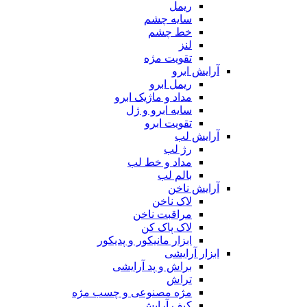
ریمل
سایه چشم
خط چشم
لنز
تقویت مژه
آرایش ابرو
ریمل ابرو
مداد و ماژیک ابرو
سایه ابرو و ژل
تقویت ابرو
آرایش لب
رژ لب
مداد و خط لب
بالم لب
آرایش ناخن
لاک ناخن
مراقبت ناخن
لاک پاک کن
ابزار مانیکور و پدیکور
ابزار آرایشی
براش و پد آرایشی
تراش
مژه مصنوعی و چسب مژه
کیف آرایش