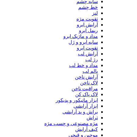
سایه چشم
خط چشم
لنز
تقویت مژه
آرایش ابرو
ریمل ابرو
مداد و ماژیک ابرو
سایه ابرو و ژل
تقویت ابرو
آرایش لب
رژ لب
مداد و خط لب
بالم لب
آرایش ناخن
لاک ناخن
مراقبت ناخن
لاک پاک کن
ابزار مانیکور و پدیکور
ابزار آرایشی
براش و پد آرایشی
تراش
مژه مصنوعی و چسب مژه
کیف آرایش
موچین و قیچی