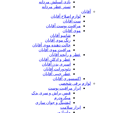
بادی اسپلش مردانه
تستر عطر مردانه
آقایان
لوازم اصلاح آقایان
ست آقایان
مراقبت پوست آقایان
موی آقایان
شامپو آقایان
رنگ موی آقایان
حالت دهنده موی آقایان
مراقبت موی آقایان
عطر و رایحه آقایان
عطر و ادکلن آقایان
اسپری بدن آقایان
دئودورانت آقایان
عطر جیبی آقایان
اکسسوری آقایان
لوازم برقی شخصی
ابزار مراقبت پوست
فیس براش و سری یدک
میکرودرم
لیفتینگ و جوان سازی
ابزار سلامت
ماساژور