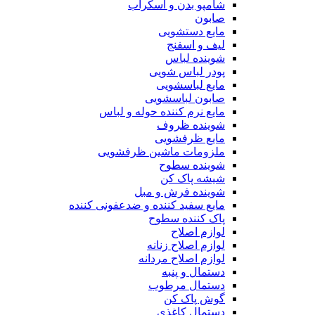
شامپو بدن و اسکراب
صابون
مایع دستشویی
لیف و اسفنج
شوینده لباس
پودر لباس شویی
مایع لباسشویی
صابون لباسشویی
مایع نرم کننده حوله و لباس
شوینده ظروف
مایع ظرفشویی
ملزومات ماشین ظرفشویی
شوینده سطوح
شیشه پاک کن
شوینده فرش و مبل
مایع سفید کننده و ضدعفونی کننده
پاک کننده سطوح
لوازم اصلاح
لوازم اصلاح زنانه
لوازم اصلاح مردانه
دستمال و پنبه
دستمال مرطوب
گوش پاک کن
دستمال کاغذی