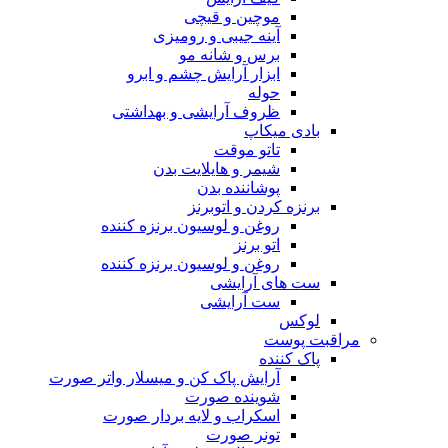
موچین و قیچی
آینه جیبی و رومیزی
برس و شانه مو
ابزار آرایش چشم و ابرو
حوله
ظروف آرایشی و بهداشتی
بادی میکاپ
تاتو موقت
شیمر و هایلایت بدن
پوشاننده بدن
برنزه کردن و اتوبرنز
روغن و لوسیون برنزه کننده
اتو برنز
روغن و لوسیون برنزه کننده
ست های آرایشی
ست آرایشی
لوکس
مراقبت پوست
پاک کننده
آرایش پاک کن و میسلار واتر صورت
شوینده صورت
اسکراب و لایه بردار صورت
تونر صورت