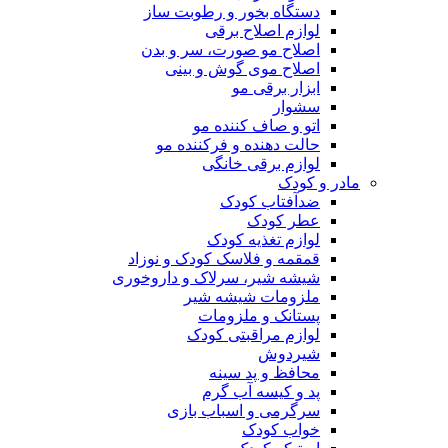
دستگاه بخور و رطوبت ساز
لوازم اصلاح برقی
اصلاح مو صورت، سر و بدن
اصلاح موی گوش و بینی
ابزار برقی مو
سشوار
اتو و صاف کننده مو
حالت دهنده و فرکننده مو
لوازم برقی خانگی
مادر و کودک
ضدآفتاب کودک
عطر کودک
لوازم تغذیه کودک
قمقمه و فلاسک کودک و نوزاد
شیشه شیر، سرلاک و داروخوری
ملزومات شیشه شیر
پستانک و ملزومات
لوازم مراقبتی کودک
شیردوش
محافظ و پد سینه
پد و کیسه آب گرم
سرگرمی و اسباب بازی
خواب کودک