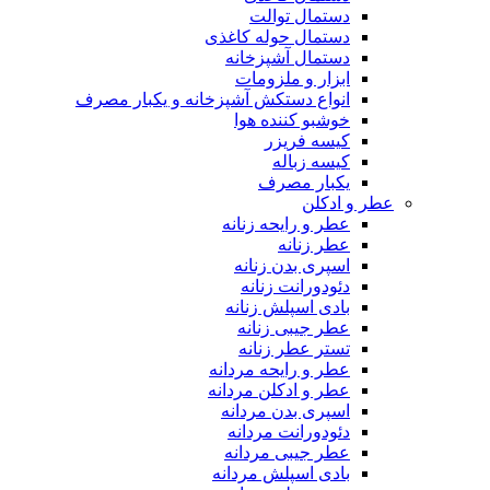
دستمال توالت
دستمال حوله کاغذی
دستمال آشپزخانه
ابزار و ملزومات
انواع دستکش آشپزخانه و یکبار مصرف
خوشبو کننده هوا
کیسه فریزر
کیسه زباله
یکبار مصرف
عطر و ادکلن
عطر و رایحه زنانه
عطر زنانه
اسپری بدن زنانه
دئودورانت زنانه
بادی اسپلش زنانه
عطر جیبی زنانه
تستر عطر زنانه
عطر و رایحه مردانه
عطر و ادکلن مردانه
اسپری بدن مردانه
دئودورانت مردانه
عطر جیبی مردانه
بادی اسپلش مردانه