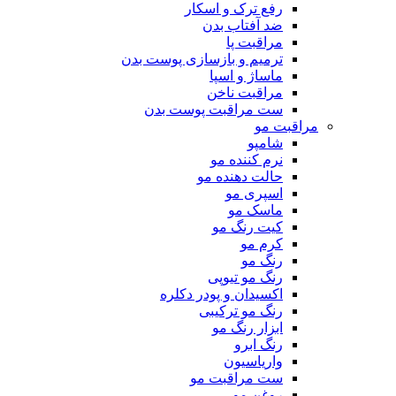
رفع ترک و اسکار
ضد آفتاب بدن
مراقبت پا
ترمیم و بازسازی پوست بدن
ماساژ و اسپا
مراقبت ناخن
ست مراقبت پوست بدن
مراقبت مو
شامپو
نرم کننده مو
حالت دهنده مو
اسپری مو
ماسک مو
کیت رنگ مو
کرم مو
رنگ مو
رنگ مو تیوپی
اکسیدان و پودر دکلره
رنگ مو ترکیبی
ابزار رنگ مو
رنگ ابرو
واریاسیون
ست مراقبت مو
روغن مو