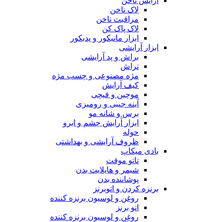
آرایش ناخن
لاک ناخن
مراقبت ناخن
لاک پاک کن
ابزار مانیکور و پدیکور
ابزار آرایشی
براش و پد آرایشی
تراش
مژه مصنوعی و چسب مژه
کیف آرایش
موچین و قیچی
آینه جیبی و رومیزی
برس و شانه مو
ابزار آرایش چشم و ابرو
حوله
ظروف آرایشی و بهداشتی
بادی میکاپ
تاتو موقت
شیمر و هایلایت بدن
پوشاننده بدن
برنزه کردن و اتوبرنز
روغن و لوسیون برنزه کننده
اتو برنز
روغن و لوسیون برنزه کننده