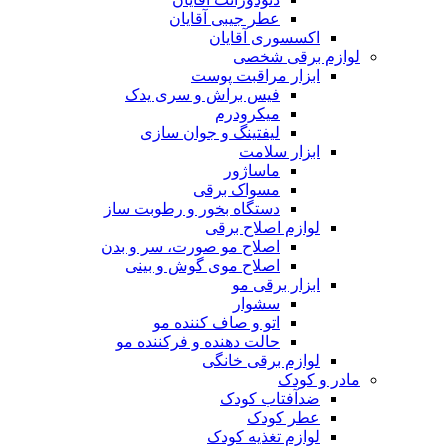
عطر جیبی آقایان
اکسسوری آقایان
لوازم برقی شخصی
ابزار مراقبت پوست
فیس براش و سری یدک
میکرودرم
لیفتینگ و جوان سازی
ابزار سلامت
ماساژور
مسواک برقی
دستگاه بخور و رطوبت ساز
لوازم اصلاح برقی
اصلاح مو صورت، سر و بدن
اصلاح موی گوش و بینی
ابزار برقی مو
سشوار
اتو و صاف کننده مو
حالت دهنده و فرکننده مو
لوازم برقی خانگی
مادر و کودک
ضدآفتاب کودک
عطر کودک
لوازم تغذیه کودک