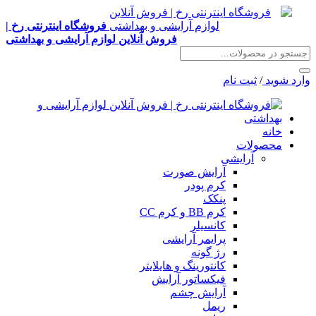
فروشگاه اینترنتی رخ |
فروش آنلاین لوازم آرایشی و بهداشتی
وارد شوید
/
ثبت نام
خانه
محصولات
آرایشی
آرایش صورت
کرم پودر
پنکک
کرم BB و کرم CC
کانسیلر
پرایمر آرایشی
رژ گونه
کانتورینگ و هایلایتر
فیکساتور آرایش
آرایش چشم
ریمل