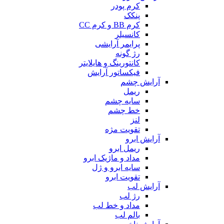
کرم پودر
پنکک
کرم BB و کرم CC
کانسیلر
پرایمر آرایشی
رژ گونه
کانتورینگ و هایلایتر
فیکساتور آرایش
آرایش چشم
ریمل
سایه چشم
خط چشم
لنز
تقویت مژه
آرایش ابرو
ریمل ابرو
مداد و ماژیک ابرو
سایه ابرو و ژل
تقویت ابرو
آرایش لب
رژ لب
مداد و خط لب
بالم لب