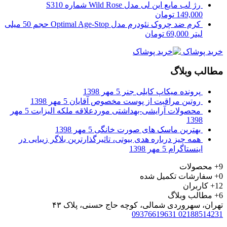
رژ لب مایع این لی مدل Wild Rose شماره S310
149,000
تومان
کرم ضد چروک نئودرم مدل Optimal Age-Stop حجم 50 میلی
لیتر
69,000
تومان
خرید پوشاک
مطالب وبلاگ
پرونده‌ میکاپ کایلی جنر
5 مهر 1398
روتین مراقبت از پوست مخصوص آقایان
5 مهر 1398
محصولات آرایشی-بهداشتی موردعلاقه ملکه الیزابت
5 مهر
1398
بهترین ماسک های صورت خانگی
5 مهر 1398
همه چیز درباره هدی بیوتی، تاثیرگذارترین بلاگر زیبایی در
اینستاگرام
5 مهر 1398
9+
محصولات
0+
سفارشات تکمیل شده
12+
کاربران
6+
مطالب وبلاگ
تهران، سهروردی شمالی، کوچه حاج حسنی، پلاک ۴۳
09376619631
02188514231