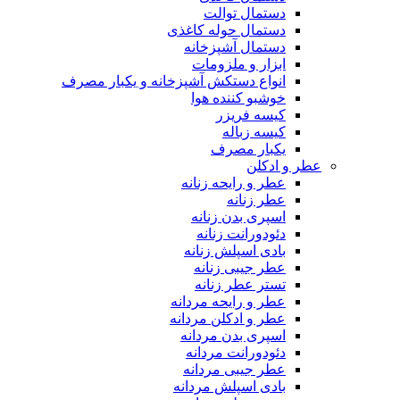
دستمال توالت
دستمال حوله کاغذی
دستمال آشپزخانه
ابزار و ملزومات
انواع دستکش آشپزخانه و یکبار مصرف
خوشبو کننده هوا
کیسه فریزر
کیسه زباله
یکبار مصرف
عطر و ادکلن
عطر و رایحه زنانه
عطر زنانه
اسپری بدن زنانه
دئودورانت زنانه
بادی اسپلش زنانه
عطر جیبی زنانه
تستر عطر زنانه
عطر و رایحه مردانه
عطر و ادکلن مردانه
اسپری بدن مردانه
دئودورانت مردانه
عطر جیبی مردانه
بادی اسپلش مردانه