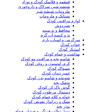
قمقمه و فلاسک کودک و نوزاد
شیشه شیر، سرلاک و داروخوری
ملزومات شیشه شیر
پستانک و ملزومات
لوازم مراقبتی کودک
شیردوش
محافظ و پد سینه
پد و کیسه آب گرم
سرگرمی و اسباب بازی
خواب کودک
استیکر کودک
بهداشت و حمام کودک
شامپو بچه و مراقبت مو کودک
کرم، لوسیون و روغن کودک
مسواک کودک
خمیر دندان کودک
شوینده و شامپو بدن کودک
پوشک بچه
گوش پاک کن کودک
دستمال مرطوب کودک
حوله و کلاه حمام کودک
تشک و زیرانداز تعویض کودک
پودر بچه
تبدیل توالت فرنگی و صندلی حمام