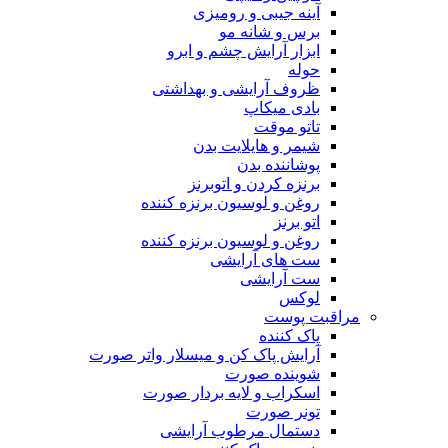
آینه جیبی و رومیزی
برس و شانه مو
ابزار آرایش چشم و ابرو
حوله
ظروف آرایشی و بهداشتی
بادی میکاپ
تاتو موقت
شیمر و هایلایت بدن
پوشاننده بدن
برنزه کردن و اتوبرنز
روغن و لوسیون برنزه کننده
اتو برنز
روغن و لوسیون برنزه کننده
ست های آرایشی
ست آرایشی
لوکس
مراقبت پوست
پاک کننده
آرایش پاک کن و میسلار واتر صورت
شوینده صورت
اسکراب و لایه بردار صورت
تونر صورت
دستمال مرطوب آرایشی