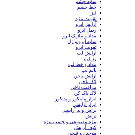
سایه چشم
خط چشم
لنز
تقویت مژه
آرایش ابرو
ریمل ابرو
مداد و ماژیک ابرو
سایه ابرو و ژل
تقویت ابرو
آرایش لب
رژ لب
مداد و خط لب
بالم لب
آرایش ناخن
لاک ناخن
مراقبت ناخن
لاک پاک کن
ابزار مانیکور و پدیکور
ابزار آرایشی
براش و پد آرایشی
تراش
مژه مصنوعی و چسب مژه
کیف آرایش
موچین و قیچی