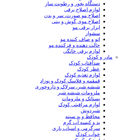
دستگاه بخور و رطوبت ساز
لوازم اصلاح برقی
اصلاح مو صورت، سر و بدن
اصلاح موی گوش و بینی
ابزار برقی مو
سشوار
اتو و صاف کننده مو
حالت دهنده و فرکننده مو
لوازم برقی خانگی
مادر و کودک
ضدآفتاب کودک
عطر کودک
لوازم تغذیه کودک
قمقمه و فلاسک کودک و نوزاد
شیشه شیر، سرلاک و داروخوری
ملزومات شیشه شیر
پستانک و ملزومات
لوازم مراقبتی کودک
شیردوش
محافظ و پد سینه
پد و کیسه آب گرم
سرگرمی و اسباب بازی
خواب کودک