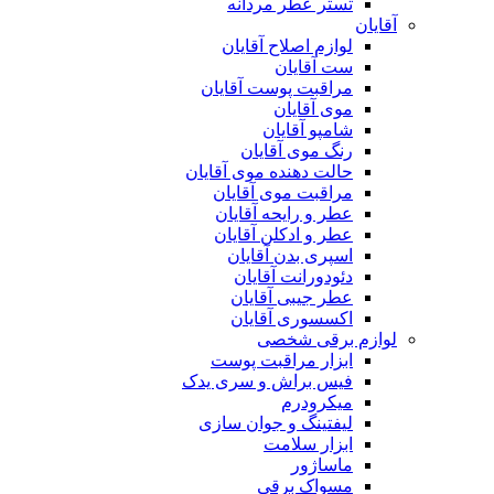
تستر عطر مردانه
آقایان
لوازم اصلاح آقایان
ست آقایان
مراقبت پوست آقایان
موی آقایان
شامپو آقایان
رنگ موی آقایان
حالت دهنده موی آقایان
مراقبت موی آقایان
عطر و رایحه آقایان
عطر و ادکلن آقایان
اسپری بدن آقایان
دئودورانت آقایان
عطر جیبی آقایان
اکسسوری آقایان
لوازم برقی شخصی
ابزار مراقبت پوست
فیس براش و سری یدک
میکرودرم
لیفتینگ و جوان سازی
ابزار سلامت
ماساژور
مسواک برقی