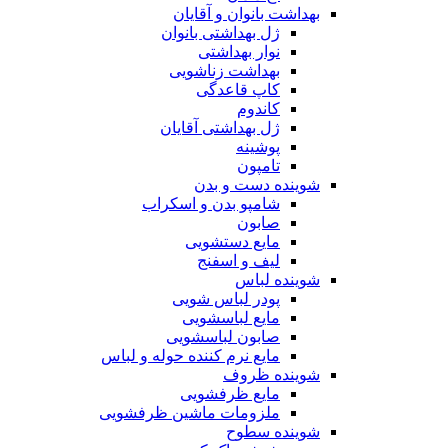
بهداشت بانوان و آقایان
ژل بهداشتی بانوان
نوار بهداشتی
بهداشت زناشویی
کاپ قاعدگی
کاندوم
ژل بهداشتی آقایان
پوشینه
تامپون
شوینده دست و بدن
شامپو بدن و اسکراب
صابون
مایع دستشویی
لیف و اسفنج
شوینده لباس
پودر لباس شویی
مایع لباسشویی
صابون لباسشویی
مایع نرم کننده حوله و لباس
شوینده ظروف
مایع ظرفشویی
ملزومات ماشین ظرفشویی
شوینده سطوح