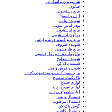
شامپو بدن و اسکراب
صابون
مایع دستشویی
لیف و اسفنج
شوینده لباس
پودر لباس شویی
مایع لباسشویی
صابون لباسشویی
مایع نرم کننده حوله و لباس
شوینده ظروف
مایع ظرفشویی
ملزومات ماشین ظرفشویی
شوینده سطوح
شیشه پاک کن
شوینده فرش و مبل
مایع سفید کننده و ضدعفونی کننده
پاک کننده سطوح
لوازم اصلاح
لوازم اصلاح زنانه
لوازم اصلاح مردانه
دستمال و پنبه
دستمال مرطوب
گوش پاک کن
دستمال کاغذی