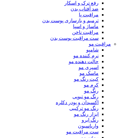
رفع ترک و اسکار
ضد آفتاب بدن
مراقبت پا
ترمیم و بازسازی پوست بدن
ماساژ و اسپا
مراقبت ناخن
ست مراقبت پوست بدن
مراقبت مو
شامپو
نرم کننده مو
حالت دهنده مو
اسپری مو
ماسک مو
کیت رنگ مو
کرم مو
رنگ مو
رنگ مو تیوپی
اکسیدان و پودر دکلره
رنگ مو ترکیبی
ابزار رنگ مو
رنگ ابرو
واریاسیون
ست مراقبت مو
روغن مو