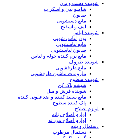
شوینده دست و بدن
شامپو بدن و اسکراب
صابون
مایع دستشویی
لیف و اسفنج
شوینده لباس
پودر لباس شویی
مایع لباسشویی
صابون لباسشویی
مایع نرم کننده حوله و لباس
شوینده ظروف
مایع ظرفشویی
ملزومات ماشین ظرفشویی
شوینده سطوح
شیشه پاک کن
شوینده فرش و مبل
مایع سفید کننده و ضدعفونی کننده
پاک کننده سطوح
لوازم اصلاح
لوازم اصلاح زنانه
لوازم اصلاح مردانه
دستمال و پنبه
دستمال مرطوب
گوش پاک کن