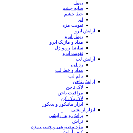
ریمل
سایه چشم
خط چشم
لنز
تقویت مژه
آرایش ابرو
ریمل ابرو
مداد و ماژیک ابرو
سایه ابرو و ژل
تقویت ابرو
آرایش لب
رژ لب
مداد و خط لب
بالم لب
آرایش ناخن
لاک ناخن
مراقبت ناخن
لاک پاک کن
ابزار مانیکور و پدیکور
ابزار آرایشی
براش و پد آرایشی
تراش
مژه مصنوعی و چسب مژه
کیف آرایش