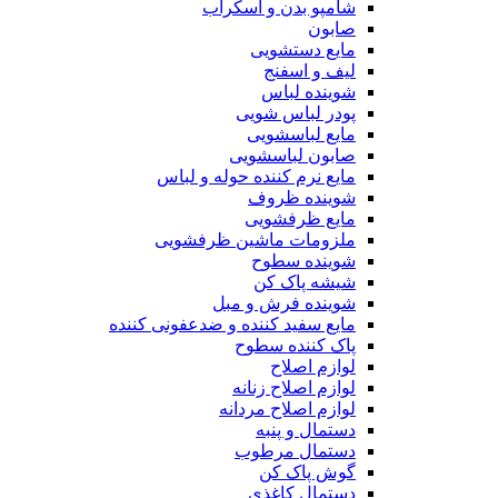
شامپو بدن و اسکراب
صابون
مایع دستشویی
لیف و اسفنج
شوینده لباس
پودر لباس شویی
مایع لباسشویی
صابون لباسشویی
مایع نرم کننده حوله و لباس
شوینده ظروف
مایع ظرفشویی
ملزومات ماشین ظرفشویی
شوینده سطوح
شیشه پاک کن
شوینده فرش و مبل
مایع سفید کننده و ضدعفونی کننده
پاک کننده سطوح
لوازم اصلاح
لوازم اصلاح زنانه
لوازم اصلاح مردانه
دستمال و پنبه
دستمال مرطوب
گوش پاک کن
دستمال کاغذی