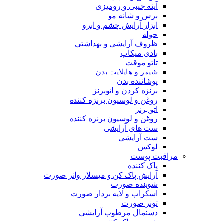
آینه جیبی و رومیزی
برس و شانه مو
ابزار آرایش چشم و ابرو
حوله
ظروف آرایشی و بهداشتی
بادی میکاپ
تاتو موقت
شیمر و هایلایت بدن
پوشاننده بدن
برنزه کردن و اتوبرنز
روغن و لوسیون برنزه کننده
اتو برنز
روغن و لوسیون برنزه کننده
ست های آرایشی
ست آرایشی
لوکس
مراقبت پوست
پاک کننده
آرایش پاک کن و میسلار واتر صورت
شوینده صورت
اسکراب و لایه بردار صورت
تونر صورت
دستمال مرطوب آرایشی