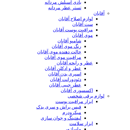
بادی اسپلش مردانه
تستر عطر مردانه
آقایان
لوازم اصلاح آقایان
ست آقایان
مراقبت پوست آقایان
موی آقایان
شامپو آقایان
رنگ موی آقایان
حالت دهنده موی آقایان
مراقبت موی آقایان
عطر و رایحه آقایان
عطر و ادکلن آقایان
اسپری بدن آقایان
دئودورانت آقایان
عطر جیبی آقایان
اکسسوری آقایان
لوازم برقی شخصی
ابزار مراقبت پوست
فیس براش و سری یدک
میکرودرم
لیفتینگ و جوان سازی
ابزار سلامت
ماساژور