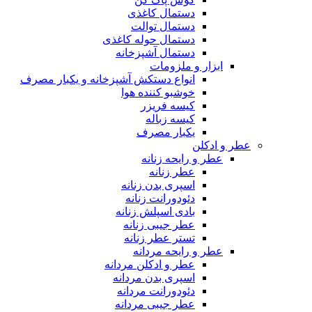
دستمال کاغذی
دستمال توالت
دستمال حوله کاغذی
دستمال آشپزخانه
ابزار و ملزومات
انواع دستکش آشپزخانه و یکبار مصرف
خوشبو کننده هوا
کیسه فریزر
کیسه زباله
یکبار مصرف
عطر و ادکلن
عطر و رایحه زنانه
عطر زنانه
اسپری بدن زنانه
دئودورانت زنانه
بادی اسپلش زنانه
عطر جیبی زنانه
تستر عطر زنانه
عطر و رایحه مردانه
عطر و ادکلن مردانه
اسپری بدن مردانه
دئودورانت مردانه
عطر جیبی مردانه