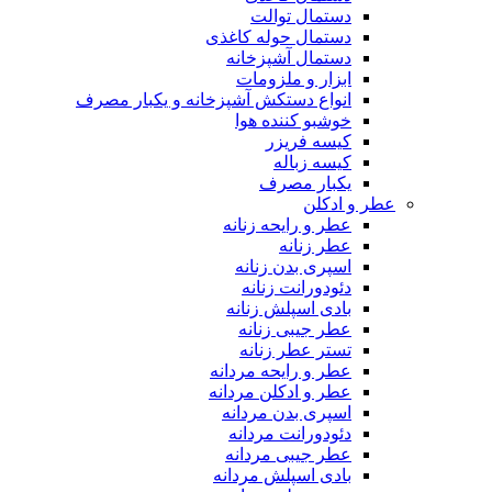
دستمال توالت
دستمال حوله کاغذی
دستمال آشپزخانه
ابزار و ملزومات
انواع دستکش آشپزخانه و یکبار مصرف
خوشبو کننده هوا
کیسه فریزر
کیسه زباله
یکبار مصرف
عطر و ادکلن
عطر و رایحه زنانه
عطر زنانه
اسپری بدن زنانه
دئودورانت زنانه
بادی اسپلش زنانه
عطر جیبی زنانه
تستر عطر زنانه
عطر و رایحه مردانه
عطر و ادکلن مردانه
اسپری بدن مردانه
دئودورانت مردانه
عطر جیبی مردانه
بادی اسپلش مردانه