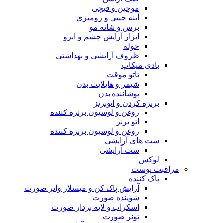
موچین و قیچی
آینه جیبی و رومیزی
برس و شانه مو
ابزار آرایش چشم و ابرو
حوله
ظروف آرایشی و بهداشتی
بادی میکاپ
تاتو موقت
شیمر و هایلایت بدن
پوشاننده بدن
برنزه کردن و اتوبرنز
روغن و لوسیون برنزه کننده
اتو برنز
روغن و لوسیون برنزه کننده
ست های آرایشی
ست آرایشی
لوکس
مراقبت پوست
پاک کننده
آرایش پاک کن و میسلار واتر صورت
شوینده صورت
اسکراب و لایه بردار صورت
تونر صورت