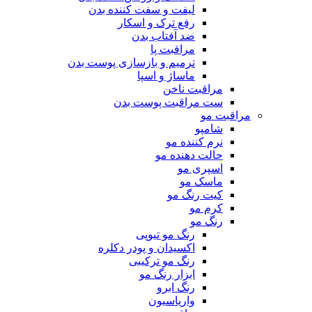
لیفت و سفت کننده بدن
رفع ترک و اسکار
ضد آفتاب بدن
مراقبت پا
ترمیم و بازسازی پوست بدن
ماساژ و اسپا
مراقبت ناخن
ست مراقبت پوست بدن
مراقبت مو
شامپو
نرم کننده مو
حالت دهنده مو
اسپری مو
ماسک مو
کیت رنگ مو
کرم مو
رنگ مو
رنگ مو تیوپی
اکسیدان و پودر دکلره
رنگ مو ترکیبی
ابزار رنگ مو
رنگ ابرو
واریاسیون