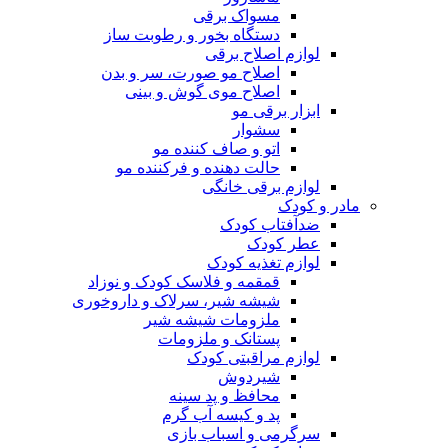
مسواک برقی
دستگاه بخور و رطوبت ساز
لوازم اصلاح برقی
اصلاح مو صورت، سر و بدن
اصلاح موی گوش و بینی
ابزار برقی مو
سشوار
اتو و صاف کننده مو
حالت دهنده و فرکننده مو
لوازم برقی خانگی
مادر و کودک
ضدآفتاب کودک
عطر کودک
لوازم تغذیه کودک
قمقمه و فلاسک کودک و نوزاد
شیشه شیر، سرلاک و داروخوری
ملزومات شیشه شیر
پستانک و ملزومات
لوازم مراقبتی کودک
شیردوش
محافظ و پد سینه
پد و کیسه آب گرم
سرگرمی و اسباب بازی