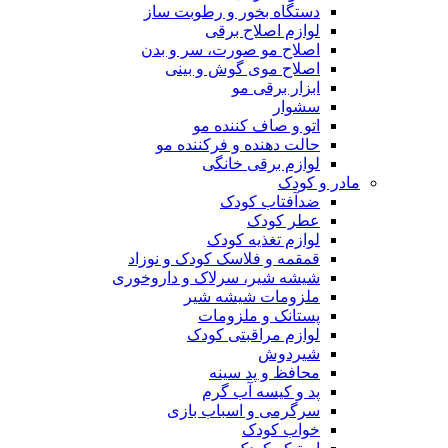
دستگاه بخور و رطوبت ساز
لوازم اصلاح برقی
اصلاح مو صورت، سر و بدن
اصلاح موی گوش و بینی
ابزار برقی مو
سشوار
اتو و صاف کننده مو
حالت دهنده و فرکننده مو
لوازم برقی خانگی
مادر و کودک
ضدآفتاب کودک
عطر کودک
لوازم تغذیه کودک
قمقمه و فلاسک کودک و نوزاد
شیشه شیر، سرلاک و داروخوری
ملزومات شیشه شیر
پستانک و ملزومات
لوازم مراقبتی کودک
شیردوش
محافظ و پد سینه
پد و کیسه آب گرم
سرگرمی و اسباب بازی
خواب کودک