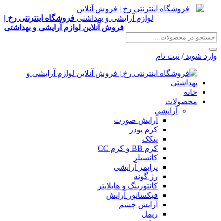
فروشگاه اینترنتی رخ |
فروش آنلاین لوازم آرایشی و بهداشتی
وارد شوید
/
ثبت نام
خانه
محصولات
آرایشی
آرایش صورت
کرم پودر
پنکک
کرم BB و کرم CC
کانسیلر
پرایمر آرایشی
رژ گونه
کانتورینگ و هایلایتر
فیکساتور آرایش
آرایش چشم
ریمل