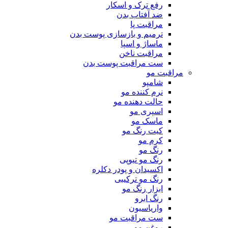
رفع ترک و اسکار
ضد آفتاب بدن
مراقبت پا
ترمیم و بازسازی پوست بدن
ماساژ و اسپا
مراقبت ناخن
ست مراقبت پوست بدن
مراقبت مو
شامپو
نرم کننده مو
حالت دهنده مو
اسپری مو
ماسک مو
کیت رنگ مو
کرم مو
رنگ مو
رنگ مو تیوپی
اکسیدان و پودر دکلره
رنگ مو ترکیبی
ابزار رنگ مو
رنگ ابرو
واریاسیون
ست مراقبت مو
روغن مو