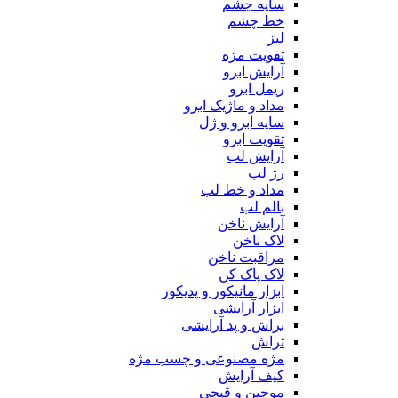
سایه چشم
خط چشم
لنز
تقویت مژه
آرایش ابرو
ریمل ابرو
مداد و ماژیک ابرو
سایه ابرو و ژل
تقویت ابرو
آرایش لب
رژ لب
مداد و خط لب
بالم لب
آرایش ناخن
لاک ناخن
مراقبت ناخن
لاک پاک کن
ابزار مانیکور و پدیکور
ابزار آرایشی
براش و پد آرایشی
تراش
مژه مصنوعی و چسب مژه
کیف آرایش
موچین و قیچی