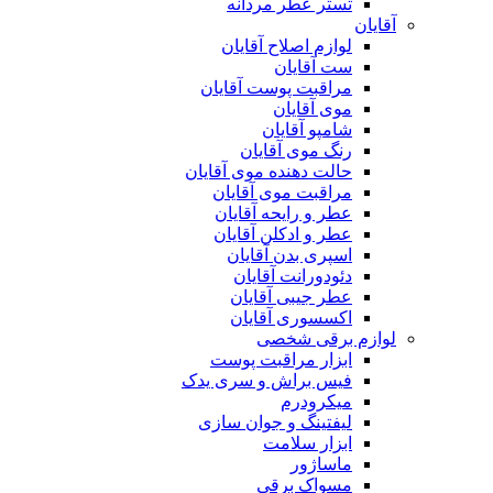
تستر عطر مردانه
آقایان
لوازم اصلاح آقایان
ست آقایان
مراقبت پوست آقایان
موی آقایان
شامپو آقایان
رنگ موی آقایان
حالت دهنده موی آقایان
مراقبت موی آقایان
عطر و رایحه آقایان
عطر و ادکلن آقایان
اسپری بدن آقایان
دئودورانت آقایان
عطر جیبی آقایان
اکسسوری آقایان
لوازم برقی شخصی
ابزار مراقبت پوست
فیس براش و سری یدک
میکرودرم
لیفتینگ و جوان سازی
ابزار سلامت
ماساژور
مسواک برقی