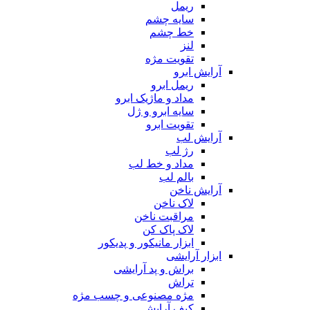
ریمل
سایه چشم
خط چشم
لنز
تقویت مژه
آرایش ابرو
ریمل ابرو
مداد و ماژیک ابرو
سایه ابرو و ژل
تقویت ابرو
آرایش لب
رژ لب
مداد و خط لب
بالم لب
آرایش ناخن
لاک ناخن
مراقبت ناخن
لاک پاک کن
ابزار مانیکور و پدیکور
ابزار آرایشی
براش و پد آرایشی
تراش
مژه مصنوعی و چسب مژه
کیف آرایش