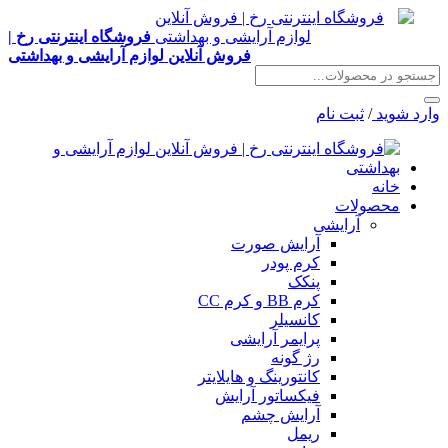
فروشگاه اینترنتی رخ |
فروش آنلاین لوازم آرایشی و بهداشتی
وارد شوید
/
ثبت نام
خانه
محصولات
آرایشی
آرایش صورت
کرم پودر
پنکک
کرم BB و کرم CC
کانسیلر
پرایمر آرایشی
رژ گونه
کانتورینگ و هایلایتر
فیکساتور آرایش
آرایش چشم
ریمل