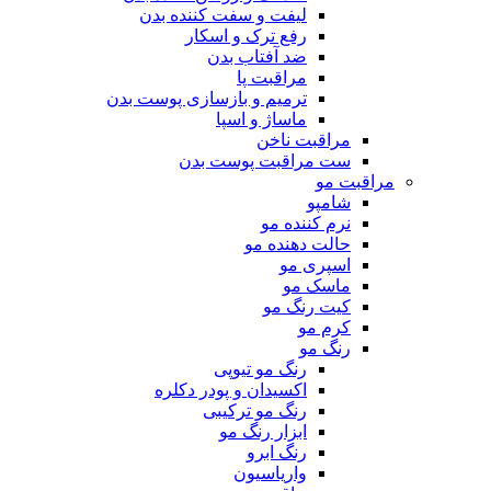
لیفت و سفت کننده بدن
رفع ترک و اسکار
ضد آفتاب بدن
مراقبت پا
ترمیم و بازسازی پوست بدن
ماساژ و اسپا
مراقبت ناخن
ست مراقبت پوست بدن
مراقبت مو
شامپو
نرم کننده مو
حالت دهنده مو
اسپری مو
ماسک مو
کیت رنگ مو
کرم مو
رنگ مو
رنگ مو تیوپی
اکسیدان و پودر دکلره
رنگ مو ترکیبی
ابزار رنگ مو
رنگ ابرو
واریاسیون