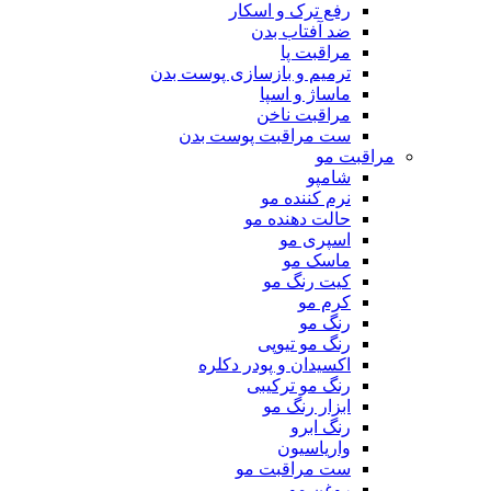
رفع ترک و اسکار
ضد آفتاب بدن
مراقبت پا
ترمیم و بازسازی پوست بدن
ماساژ و اسپا
مراقبت ناخن
ست مراقبت پوست بدن
مراقبت مو
شامپو
نرم کننده مو
حالت دهنده مو
اسپری مو
ماسک مو
کیت رنگ مو
کرم مو
رنگ مو
رنگ مو تیوپی
اکسیدان و پودر دکلره
رنگ مو ترکیبی
ابزار رنگ مو
رنگ ابرو
واریاسیون
ست مراقبت مو
روغن مو