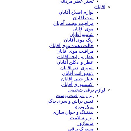
تستر عطر مردانه
آقایان
لوازم اصلاح آقایان
ست آقایان
مراقبت پوست آقایان
موی آقایان
شامپو آقایان
رنگ موی آقایان
حالت دهنده موی آقایان
مراقبت موی آقایان
عطر و رایحه آقایان
عطر و ادکلن آقایان
اسپری بدن آقایان
دئودورانت آقایان
عطر جیبی آقایان
اکسسوری آقایان
لوازم برقی شخصی
ابزار مراقبت پوست
فیس براش و سری یدک
میکرودرم
لیفتینگ و جوان سازی
ابزار سلامت
ماساژور
مسواک برقی