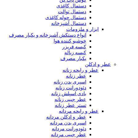
دستمال کاغذی
دستمال توالت
دستمال حوله کاغذی
دستمال آشپزخانه
ابزار و ملزومات
انواع دستکش آشپزخانه و یکبار مصرف
خوشبو کننده هوا
کیسه فریزر
کیسه زباله
یکبار مصرف
عطر و ادکلن
عطر و رایحه زنانه
عطر زنانه
اسپری بدن زنانه
دئودورانت زنانه
بادی اسپلش زنانه
عطر جیبی زنانه
تستر عطر زنانه
عطر و رایحه مردانه
عطر و ادکلن مردانه
اسپری بدن مردانه
دئودورانت مردانه
عطر جیبی مردانه