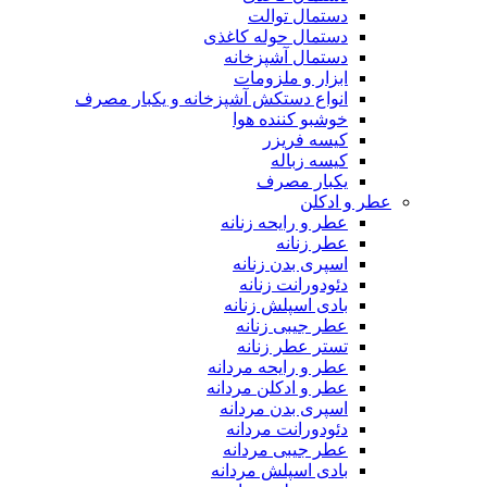
دستمال توالت
دستمال حوله کاغذی
دستمال آشپزخانه
ابزار و ملزومات
انواع دستکش آشپزخانه و یکبار مصرف
خوشبو کننده هوا
کیسه فریزر
کیسه زباله
یکبار مصرف
عطر و ادکلن
عطر و رایحه زنانه
عطر زنانه
اسپری بدن زنانه
دئودورانت زنانه
بادی اسپلش زنانه
عطر جیبی زنانه
تستر عطر زنانه
عطر و رایحه مردانه
عطر و ادکلن مردانه
اسپری بدن مردانه
دئودورانت مردانه
عطر جیبی مردانه
بادی اسپلش مردانه