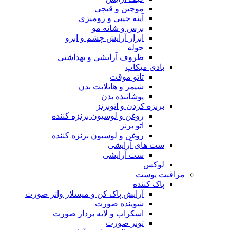
موچین و قیچی
آینه جیبی و رومیزی
برس و شانه مو
ابزار آرایش چشم و ابرو
حوله
ظروف آرایشی و بهداشتی
بادی میکاپ
تاتو موقت
شیمر و هایلایت بدن
پوشاننده بدن
برنزه کردن و اتوبرنز
روغن و لوسیون برنزه کننده
اتو برنز
روغن و لوسیون برنزه کننده
ست های آرایشی
ست آرایشی
لوکس
مراقبت پوست
پاک کننده
آرایش پاک کن و میسلار واتر صورت
شوینده صورت
اسکراب و لایه بردار صورت
تونر صورت