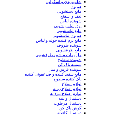
شامپو بدن و اسکراب
صابون
مایع دستشویی
لیف و اسفنج
شوینده لباس
پودر لباس شویی
مایع لباسشویی
صابون لباسشویی
مایع نرم کننده حوله و لباس
شوینده ظروف
مایع ظرفشویی
ملزومات ماشین ظرفشویی
شوینده سطوح
شیشه پاک کن
شوینده فرش و مبل
مایع سفید کننده و ضدعفونی کننده
پاک کننده سطوح
لوازم اصلاح
لوازم اصلاح زنانه
لوازم اصلاح مردانه
دستمال و پنبه
دستمال مرطوب
گوش پاک کن
دستمال کاغذی