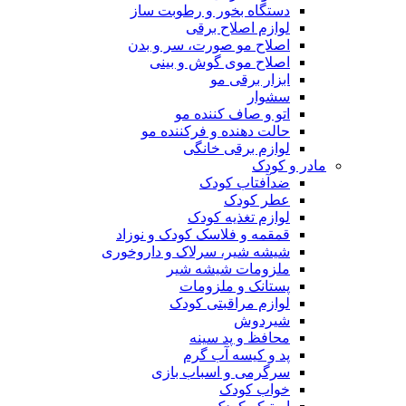
دستگاه بخور و رطوبت ساز
لوازم اصلاح برقی
اصلاح مو صورت، سر و بدن
اصلاح موی گوش و بینی
ابزار برقی مو
سشوار
اتو و صاف کننده مو
حالت دهنده و فرکننده مو
لوازم برقی خانگی
مادر و کودک
ضدآفتاب کودک
عطر کودک
لوازم تغذیه کودک
قمقمه و فلاسک کودک و نوزاد
شیشه شیر، سرلاک و داروخوری
ملزومات شیشه شیر
پستانک و ملزومات
لوازم مراقبتی کودک
شیردوش
محافظ و پد سینه
پد و کیسه آب گرم
سرگرمی و اسباب بازی
خواب کودک