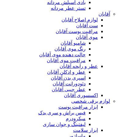
بادی اسپلش مردانه
تستر عطر مردانه
آقایان
لوازم اصلاح آقایان
ست آقایان
مراقبت پوست آقایان
موی آقایان
شامپو آقایان
رنگ موی آقایان
حالت دهنده موی آقایان
مراقبت موی آقایان
عطر و رایحه آقایان
عطر و ادکلن آقایان
اسپری بدن آقایان
دئودورانت آقایان
عطر جیبی آقایان
اکسسوری آقایان
لوازم برقی شخصی
ابزار مراقبت پوست
فیس براش و سری یدک
میکرودرم
لیفتینگ و جوان سازی
ابزار سلامت
ماساژور