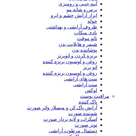
آینه جیبی و رومیزی
برس و شانه مو
ابزار آرایش چشم و ابرو
حوله
ظروف آرایشی و بهداشتی
بادی میکاپ
تاتو موقت
شیمر و هایلایت بدن
پوشاننده بدن
برنزه کردن و اتوبرنز
روغن و لوسیون برنزه کننده
اتو برنز
روغن و لوسیون برنزه کننده
ست های آرایشی
ست آرایشی
لوکس
مراقبت پوست
پاک کننده
آرایش پاک کن و میسلار واتر صورت
شوینده صورت
اسکراب و لایه بردار صورت
تونر صورت
دستمال مرطوب آرایشی