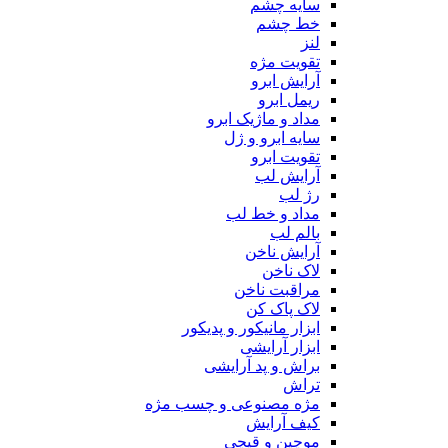
سایه چشم
خط چشم
لنز
تقویت مژه
آرایش ابرو
ریمل ابرو
مداد و ماژیک ابرو
سایه ابرو و ژل
تقویت ابرو
آرایش لب
رژ لب
مداد و خط لب
بالم لب
آرایش ناخن
لاک ناخن
مراقبت ناخن
لاک پاک کن
ابزار مانیکور و پدیکور
ابزار آرایشی
براش و پد آرایشی
تراش
مژه مصنوعی و چسب مژه
کیف آرایش
موچین و قیچی