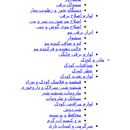
مسواک برقی
دستگاه بخور و رطوبت ساز
لوازم اصلاح برقی
اصلاح مو صورت، سر و بدن
اصلاح موی گوش و بینی
ابزار برقی مو
سشوار
اتو و صاف کننده مو
حالت دهنده و فرکننده مو
لوازم برقی خانگی
مادر و کودک
ضدآفتاب کودک
عطر کودک
لوازم تغذیه کودک
قمقمه و فلاسک کودک و نوزاد
شیشه شیر، سرلاک و داروخوری
ملزومات شیشه شیر
پستانک و ملزومات
لوازم مراقبتی کودک
شیردوش
محافظ و پد سینه
پد و کیسه آب گرم
سرگرمی و اسباب بازی