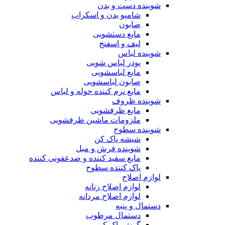
شوینده دست و بدن
شامپو بدن و اسکراب
صابون
مایع دستشویی
لیف و اسفنج
شوینده لباس
پودر لباس شویی
مایع لباسشویی
صابون لباسشویی
مایع نرم کننده حوله و لباس
شوینده ظروف
مایع ظرفشویی
ملزومات ماشین ظرفشویی
شوینده سطوح
شیشه پاک کن
شوینده فرش و مبل
مایع سفید کننده و ضدعفونی کننده
پاک کننده سطوح
لوازم اصلاح
لوازم اصلاح زنانه
لوازم اصلاح مردانه
دستمال و پنبه
دستمال مرطوب
گوش پاک کن