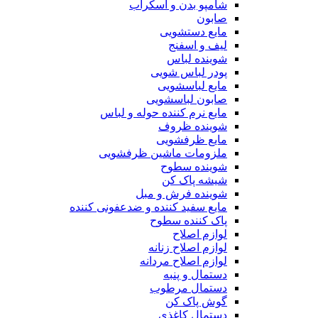
شامپو بدن و اسکراب
صابون
مایع دستشویی
لیف و اسفنج
شوینده لباس
پودر لباس شویی
مایع لباسشویی
صابون لباسشویی
مایع نرم کننده حوله و لباس
شوینده ظروف
مایع ظرفشویی
ملزومات ماشین ظرفشویی
شوینده سطوح
شیشه پاک کن
شوینده فرش و مبل
مایع سفید کننده و ضدعفونی کننده
پاک کننده سطوح
لوازم اصلاح
لوازم اصلاح زنانه
لوازم اصلاح مردانه
دستمال و پنبه
دستمال مرطوب
گوش پاک کن
دستمال کاغذی