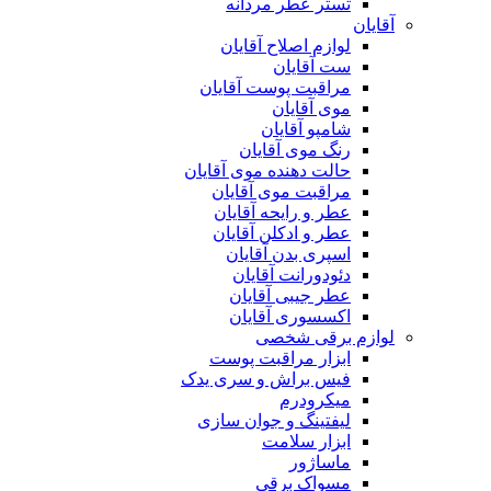
تستر عطر مردانه
آقایان
لوازم اصلاح آقایان
ست آقایان
مراقبت پوست آقایان
موی آقایان
شامپو آقایان
رنگ موی آقایان
حالت دهنده موی آقایان
مراقبت موی آقایان
عطر و رایحه آقایان
عطر و ادکلن آقایان
اسپری بدن آقایان
دئودورانت آقایان
عطر جیبی آقایان
اکسسوری آقایان
لوازم برقی شخصی
ابزار مراقبت پوست
فیس براش و سری یدک
میکرودرم
لیفتینگ و جوان سازی
ابزار سلامت
ماساژور
مسواک برقی