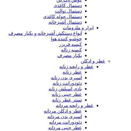
دستمال کاغذی
دستمال توالت
دستمال حوله کاغذی
دستمال آشپزخانه
ابزار و ملزومات
انواع دستکش آشپزخانه و یکبار مصرف
خوشبو کننده هوا
کیسه فریزر
کیسه زباله
یکبار مصرف
عطر و ادکلن
عطر و رایحه زنانه
عطر زنانه
اسپری بدن زنانه
دئودورانت زنانه
بادی اسپلش زنانه
عطر جیبی زنانه
تستر عطر زنانه
عطر و رایحه مردانه
عطر و ادکلن مردانه
اسپری بدن مردانه
دئودورانت مردانه
عطر جیبی مردانه