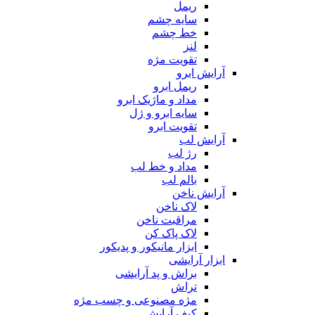
ریمل
سایه چشم
خط چشم
لنز
تقویت مژه
آرایش ابرو
ریمل ابرو
مداد و ماژیک ابرو
سایه ابرو و ژل
تقویت ابرو
آرایش لب
رژ لب
مداد و خط لب
بالم لب
آرایش ناخن
لاک ناخن
مراقبت ناخن
لاک پاک کن
ابزار مانیکور و پدیکور
ابزار آرایشی
براش و پد آرایشی
تراش
مژه مصنوعی و چسب مژه
کیف آرایش