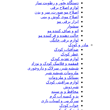
دستگاه بخور و رطوبت ساز
لوازم اصلاح برقی
اصلاح مو صورت، سر و بدن
اصلاح موی گوش و بینی
ابزار برقی مو
سشوار
اتو و صاف کننده مو
حالت دهنده و فرکننده مو
لوازم برقی خانگی
مادر و کودک
ضدآفتاب کودک
عطر کودک
لوازم تغذیه کودک
قمقمه و فلاسک کودک و نوزاد
شیشه شیر، سرلاک و داروخوری
ملزومات شیشه شیر
پستانک و ملزومات
لوازم مراقبتی کودک
شیردوش
محافظ و پد سینه
پد و کیسه آب گرم
سرگرمی و اسباب بازی
خواب کودک