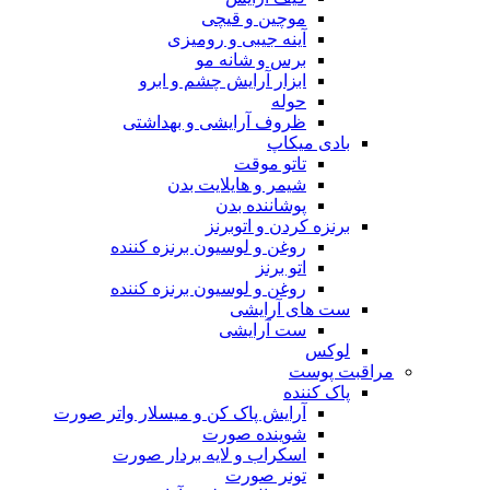
موچین و قیچی
آینه جیبی و رومیزی
برس و شانه مو
ابزار آرایش چشم و ابرو
حوله
ظروف آرایشی و بهداشتی
بادی میکاپ
تاتو موقت
شیمر و هایلایت بدن
پوشاننده بدن
برنزه کردن و اتوبرنز
روغن و لوسیون برنزه کننده
اتو برنز
روغن و لوسیون برنزه کننده
ست های آرایشی
ست آرایشی
لوکس
مراقبت پوست
پاک کننده
آرایش پاک کن و میسلار واتر صورت
شوینده صورت
اسکراب و لایه بردار صورت
تونر صورت