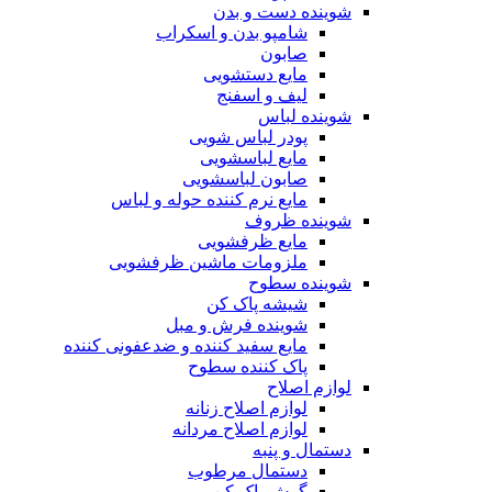
شوینده دست و بدن
شامپو بدن و اسکراب
صابون
مایع دستشویی
لیف و اسفنج
شوینده لباس
پودر لباس شویی
مایع لباسشویی
صابون لباسشویی
مایع نرم کننده حوله و لباس
شوینده ظروف
مایع ظرفشویی
ملزومات ماشین ظرفشویی
شوینده سطوح
شیشه پاک کن
شوینده فرش و مبل
مایع سفید کننده و ضدعفونی کننده
پاک کننده سطوح
لوازم اصلاح
لوازم اصلاح زنانه
لوازم اصلاح مردانه
دستمال و پنبه
دستمال مرطوب
گوش پاک کن