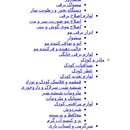
مسواک برقی
دستگاه بخور و رطوبت ساز
لوازم اصلاح برقی
اصلاح مو صورت، سر و بدن
اصلاح موی گوش و بینی
ابزار برقی مو
سشوار
اتو و صاف کننده مو
حالت دهنده و فرکننده مو
لوازم برقی خانگی
مادر و کودک
ضدآفتاب کودک
عطر کودک
لوازم تغذیه کودک
قمقمه و فلاسک کودک و نوزاد
شیشه شیر، سرلاک و داروخوری
ملزومات شیشه شیر
پستانک و ملزومات
لوازم مراقبتی کودک
شیردوش
محافظ و پد سینه
پد و کیسه آب گرم
سرگرمی و اسباب بازی