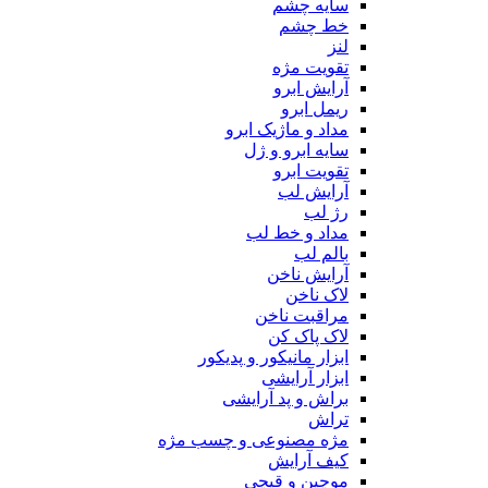
سایه چشم
خط چشم
لنز
تقویت مژه
آرایش ابرو
ریمل ابرو
مداد و ماژیک ابرو
سایه ابرو و ژل
تقویت ابرو
آرایش لب
رژ لب
مداد و خط لب
بالم لب
آرایش ناخن
لاک ناخن
مراقبت ناخن
لاک پاک کن
ابزار مانیکور و پدیکور
ابزار آرایشی
براش و پد آرایشی
تراش
مژه مصنوعی و چسب مژه
کیف آرایش
موچین و قیچی