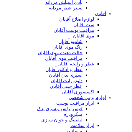
بادی اسپلش مردانه
تستر عطر مردانه
آقایان
لوازم اصلاح آقایان
ست آقایان
مراقبت پوست آقایان
موی آقایان
شامپو آقایان
رنگ موی آقایان
حالت دهنده موی آقایان
مراقبت موی آقایان
عطر و رایحه آقایان
عطر و ادکلن آقایان
اسپری بدن آقایان
دئودورانت آقایان
عطر جیبی آقایان
اکسسوری آقایان
لوازم برقی شخصی
ابزار مراقبت پوست
فیس براش و سری یدک
میکرودرم
لیفتینگ و جوان سازی
ابزار سلامت
ماساژور