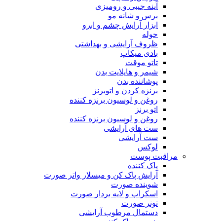
آینه جیبی و رومیزی
برس و شانه مو
ابزار آرایش چشم و ابرو
حوله
ظروف آرایشی و بهداشتی
بادی میکاپ
تاتو موقت
شیمر و هایلایت بدن
پوشاننده بدن
برنزه کردن و اتوبرنز
روغن و لوسیون برنزه کننده
اتو برنز
روغن و لوسیون برنزه کننده
ست های آرایشی
ست آرایشی
لوکس
مراقبت پوست
پاک کننده
آرایش پاک کن و میسلار واتر صورت
شوینده صورت
اسکراب و لایه بردار صورت
تونر صورت
دستمال مرطوب آرایشی