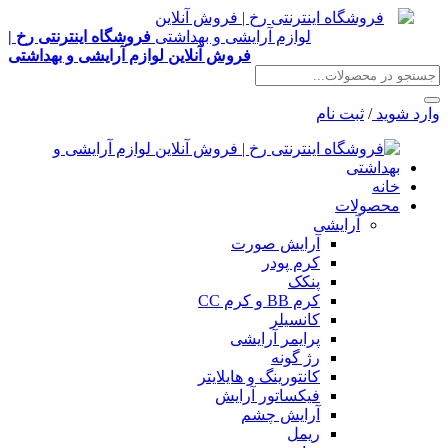
فروشگاه اینترنتی رخ |
فروش آنلاین لوازم آرایشی و بهداشتی
وارد شوید
/
ثبت نام
خانه
محصولات
آرایشی
آرایش صورت
کرم پودر
پنکک
کرم BB و کرم CC
کانسیلر
پرایمر آرایشی
رژ گونه
کانتورینگ و هایلایتر
فیکساتور آرایش
آرایش چشم
ریمل