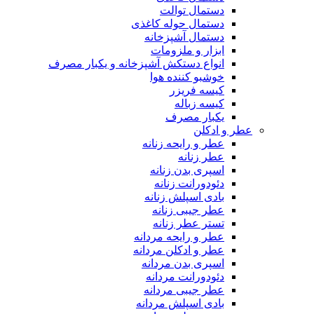
دستمال توالت
دستمال حوله کاغذی
دستمال آشپزخانه
ابزار و ملزومات
انواع دستکش آشپزخانه و یکبار مصرف
خوشبو کننده هوا
کیسه فریزر
کیسه زباله
یکبار مصرف
عطر و ادکلن
عطر و رایحه زنانه
عطر زنانه
اسپری بدن زنانه
دئودورانت زنانه
بادی اسپلش زنانه
عطر جیبی زنانه
تستر عطر زنانه
عطر و رایحه مردانه
عطر و ادکلن مردانه
اسپری بدن مردانه
دئودورانت مردانه
عطر جیبی مردانه
بادی اسپلش مردانه