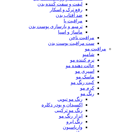
لیفت و سفت کننده بدن
رفع ترک و اسکار
ضد آفتاب بدن
مراقبت پا
ترمیم و بازسازی پوست بدن
ماساژ و اسپا
مراقبت ناخن
ست مراقبت پوست بدن
مراقبت مو
شامپو
نرم کننده مو
حالت دهنده مو
اسپری مو
ماسک مو
کیت رنگ مو
کرم مو
رنگ مو
رنگ مو تیوپی
اکسیدان و پودر دکلره
رنگ مو ترکیبی
ابزار رنگ مو
رنگ ابرو
واریاسیون