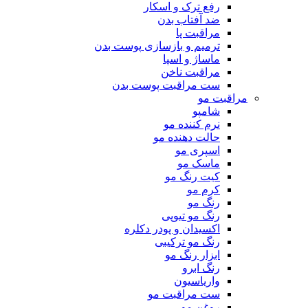
رفع ترک و اسکار
ضد آفتاب بدن
مراقبت پا
ترمیم و بازسازی پوست بدن
ماساژ و اسپا
مراقبت ناخن
ست مراقبت پوست بدن
مراقبت مو
شامپو
نرم کننده مو
حالت دهنده مو
اسپری مو
ماسک مو
کیت رنگ مو
کرم مو
رنگ مو
رنگ مو تیوپی
اکسیدان و پودر دکلره
رنگ مو ترکیبی
ابزار رنگ مو
رنگ ابرو
واریاسیون
ست مراقبت مو
روغن مو