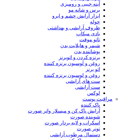
آینه جیبی و رومیزی
برس و شانه مو
ابزار آرایش چشم و ابرو
حوله
ظروف آرایشی و بهداشتی
بادی میکاپ
تاتو موقت
شیمر و هایلایت بدن
پوشاننده بدن
برنزه کردن و اتوبرنز
روغن و لوسیون برنزه کننده
اتو برنز
روغن و لوسیون برنزه کننده
ست های آرایشی
ست آرایشی
لوکس
مراقبت پوست
پاک کننده
آرایش پاک کن و میسلار واتر صورت
شوینده صورت
اسکراب و لایه بردار صورت
تونر صورت
دستمال مرطوب آرایشی