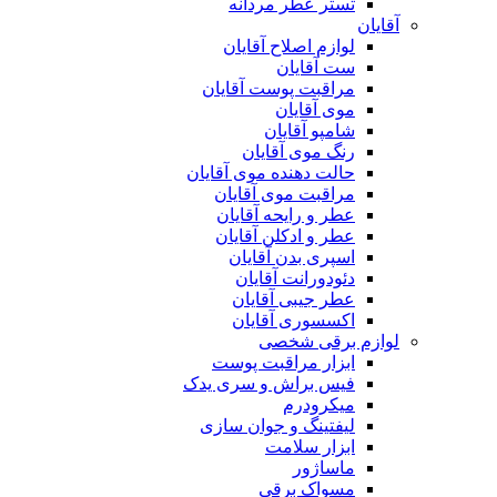
تستر عطر مردانه
آقایان
لوازم اصلاح آقایان
ست آقایان
مراقبت پوست آقایان
موی آقایان
شامپو آقایان
رنگ موی آقایان
حالت دهنده موی آقایان
مراقبت موی آقایان
عطر و رایحه آقایان
عطر و ادکلن آقایان
اسپری بدن آقایان
دئودورانت آقایان
عطر جیبی آقایان
اکسسوری آقایان
لوازم برقی شخصی
ابزار مراقبت پوست
فیس براش و سری یدک
میکرودرم
لیفتینگ و جوان سازی
ابزار سلامت
ماساژور
مسواک برقی