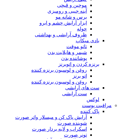
موچین و قیچی
آینه جیبی و رومیزی
برس و شانه مو
ابزار آرایش چشم و ابرو
حوله
ظروف آرایشی و بهداشتی
بادی میکاپ
تاتو موقت
شیمر و هایلایت بدن
پوشاننده بدن
برنزه کردن و اتوبرنز
روغن و لوسیون برنزه کننده
اتو برنز
روغن و لوسیون برنزه کننده
ست های آرایشی
ست آرایشی
لوکس
مراقبت پوست
پاک کننده
آرایش پاک کن و میسلار واتر صورت
شوینده صورت
اسکراب و لایه بردار صورت
تونر صورت