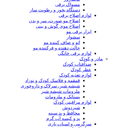
مسواک برقی
دستگاه بخور و رطوبت ساز
لوازم اصلاح برقی
اصلاح مو صورت، سر و بدن
اصلاح موی گوش و بینی
ابزار برقی مو
سشوار
اتو و صاف کننده مو
حالت دهنده و فرکننده مو
لوازم برقی خانگی
مادر و کودک
ضدآفتاب کودک
عطر کودک
لوازم تغذیه کودک
قمقمه و فلاسک کودک و نوزاد
شیشه شیر، سرلاک و داروخوری
ملزومات شیشه شیر
پستانک و ملزومات
لوازم مراقبتی کودک
شیردوش
محافظ و پد سینه
پد و کیسه آب گرم
سرگرمی و اسباب بازی