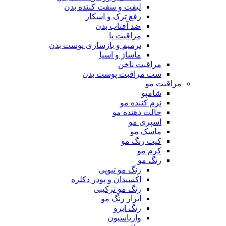
لیفت و سفت کننده بدن
رفع ترک و اسکار
ضد آفتاب بدن
مراقبت پا
ترمیم و بازسازی پوست بدن
ماساژ و اسپا
مراقبت ناخن
ست مراقبت پوست بدن
مراقبت مو
شامپو
نرم کننده مو
حالت دهنده مو
اسپری مو
ماسک مو
کیت رنگ مو
کرم مو
رنگ مو
رنگ مو تیوپی
اکسیدان و پودر دکلره
رنگ مو ترکیبی
ابزار رنگ مو
رنگ ابرو
واریاسیون