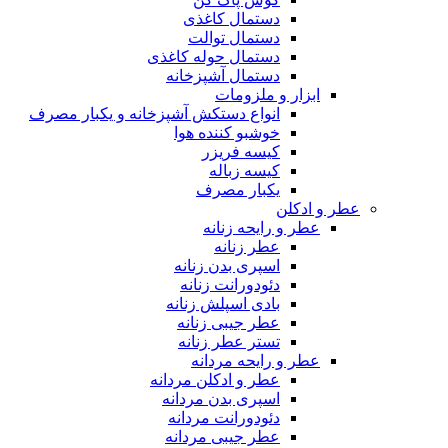
دستمال کاغذی
دستمال توالت
دستمال حوله کاغذی
دستمال آشپزخانه
ابزار و ملزومات
انواع دستکش آشپزخانه و یکبار مصرف
خوشبو کننده هوا
کیسه فریزر
کیسه زباله
یکبار مصرف
عطر و ادکلن
عطر و رایحه زنانه
عطر زنانه
اسپری بدن زنانه
دئودورانت زنانه
بادی اسپلش زنانه
عطر جیبی زنانه
تستر عطر زنانه
عطر و رایحه مردانه
عطر و ادکلن مردانه
اسپری بدن مردانه
دئودورانت مردانه
عطر جیبی مردانه