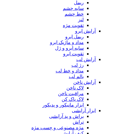
ریمل
سایه چشم
خط چشم
لنز
تقویت مژه
آرایش ابرو
ریمل ابرو
مداد و ماژیک ابرو
سایه ابرو و ژل
تقویت ابرو
آرایش لب
رژ لب
مداد و خط لب
بالم لب
آرایش ناخن
لاک ناخن
مراقبت ناخن
لاک پاک کن
ابزار مانیکور و پدیکور
ابزار آرایشی
براش و پد آرایشی
تراش
مژه مصنوعی و چسب مژه
کیف آرایش