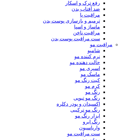
رفع ترک و اسکار
ضد آفتاب بدن
مراقبت پا
ترمیم و بازسازی پوست بدن
ماساژ و اسپا
مراقبت ناخن
ست مراقبت پوست بدن
مراقبت مو
شامپو
نرم کننده مو
حالت دهنده مو
اسپری مو
ماسک مو
کیت رنگ مو
کرم مو
رنگ مو
رنگ مو تیوپی
اکسیدان و پودر دکلره
رنگ مو ترکیبی
ابزار رنگ مو
رنگ ابرو
واریاسیون
ست مراقبت مو
روغن مو