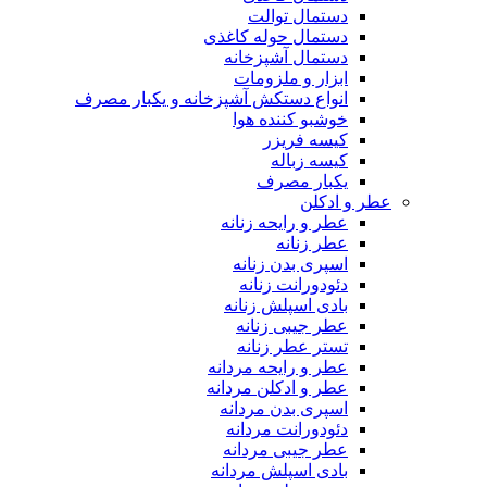
دستمال توالت
دستمال حوله کاغذی
دستمال آشپزخانه
ابزار و ملزومات
انواع دستکش آشپزخانه و یکبار مصرف
خوشبو کننده هوا
کیسه فریزر
کیسه زباله
یکبار مصرف
عطر و ادکلن
عطر و رایحه زنانه
عطر زنانه
اسپری بدن زنانه
دئودورانت زنانه
بادی اسپلش زنانه
عطر جیبی زنانه
تستر عطر زنانه
عطر و رایحه مردانه
عطر و ادکلن مردانه
اسپری بدن مردانه
دئودورانت مردانه
عطر جیبی مردانه
بادی اسپلش مردانه