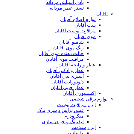
بادی اسپلش مردانه
تستر عطر مردانه
آقایان
لوازم اصلاح آقایان
ست آقایان
مراقبت پوست آقایان
موی آقایان
شامپو آقایان
رنگ موی آقایان
حالت دهنده موی آقایان
مراقبت موی آقایان
عطر و رایحه آقایان
عطر و ادکلن آقایان
اسپری بدن آقایان
دئودورانت آقایان
عطر جیبی آقایان
اکسسوری آقایان
لوازم برقی شخصی
ابزار مراقبت پوست
فیس براش و سری یدک
میکرودرم
لیفتینگ و جوان سازی
ابزار سلامت
ماساژور