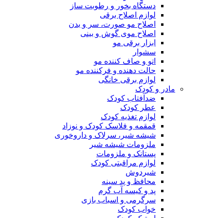
دستگاه بخور و رطوبت ساز
لوازم اصلاح برقی
اصلاح مو صورت، سر و بدن
اصلاح موی گوش و بینی
ابزار برقی مو
سشوار
اتو و صاف کننده مو
حالت دهنده و فرکننده مو
لوازم برقی خانگی
مادر و کودک
ضدآفتاب کودک
عطر کودک
لوازم تغذیه کودک
قمقمه و فلاسک کودک و نوزاد
شیشه شیر، سرلاک و داروخوری
ملزومات شیشه شیر
پستانک و ملزومات
لوازم مراقبتی کودک
شیردوش
محافظ و پد سینه
پد و کیسه آب گرم
سرگرمی و اسباب بازی
خواب کودک