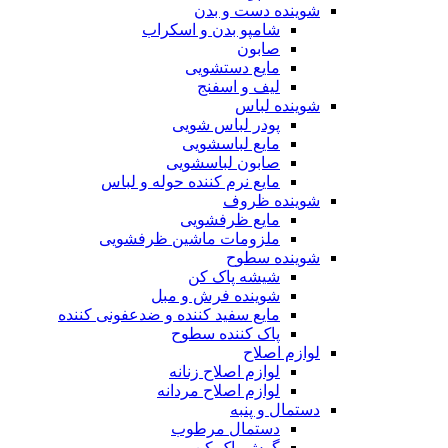
شوینده دست و بدن
شامپو بدن و اسکراب
صابون
مایع دستشویی
لیف و اسفنج
شوینده لباس
پودر لباس شویی
مایع لباسشویی
صابون لباسشویی
مایع نرم کننده حوله و لباس
شوینده ظروف
مایع ظرفشویی
ملزومات ماشین ظرفشویی
شوینده سطوح
شیشه پاک کن
شوینده فرش و مبل
مایع سفید کننده و ضدعفونی کننده
پاک کننده سطوح
لوازم اصلاح
لوازم اصلاح زنانه
لوازم اصلاح مردانه
دستمال و پنبه
دستمال مرطوب
گوش پاک کن