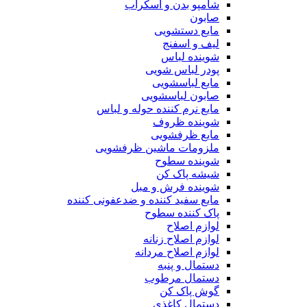
شامپو بدن و اسکراب
صابون
مایع دستشویی
لیف و اسفنج
شوینده لباس
پودر لباس شویی
مایع لباسشویی
صابون لباسشویی
مایع نرم کننده حوله و لباس
شوینده ظروف
مایع ظرفشویی
ملزومات ماشین ظرفشویی
شوینده سطوح
شیشه پاک کن
شوینده فرش و مبل
مایع سفید کننده و ضدعفونی کننده
پاک کننده سطوح
لوازم اصلاح
لوازم اصلاح زنانه
لوازم اصلاح مردانه
دستمال و پنبه
دستمال مرطوب
گوش پاک کن
دستمال کاغذی