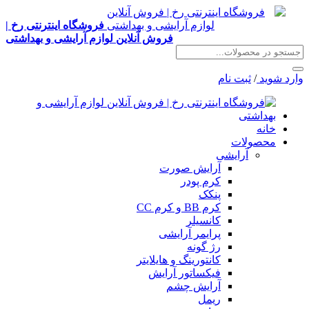
فروشگاه اینترنتی رخ |
فروش آنلاین لوازم آرایشی و بهداشتی
وارد شوید
/
ثبت نام
خانه
محصولات
آرایشی
آرایش صورت
کرم پودر
پنکک
کرم BB و کرم CC
کانسیلر
پرایمر آرایشی
رژ گونه
کانتورینگ و هایلایتر
فیکساتور آرایش
آرایش چشم
ریمل