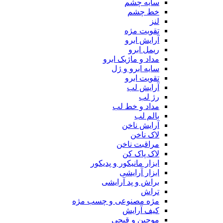
سایه چشم
خط چشم
لنز
تقویت مژه
آرایش ابرو
ریمل ابرو
مداد و ماژیک ابرو
سایه ابرو و ژل
تقویت ابرو
آرایش لب
رژ لب
مداد و خط لب
بالم لب
آرایش ناخن
لاک ناخن
مراقبت ناخن
لاک پاک کن
ابزار مانیکور و پدیکور
ابزار آرایشی
براش و پد آرایشی
تراش
مژه مصنوعی و چسب مژه
کیف آرایش
موچین و قیچی