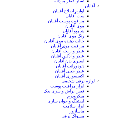
تستر عطر مردانه
آقایان
لوازم اصلاح آقایان
ست آقایان
مراقبت پوست آقایان
موی آقایان
شامپو آقایان
رنگ موی آقایان
حالت دهنده موی آقایان
مراقبت موی آقایان
عطر و رایحه آقایان
عطر و ادکلن آقایان
اسپری بدن آقایان
دئودورانت آقایان
عطر جیبی آقایان
اکسسوری آقایان
لوازم برقی شخصی
ابزار مراقبت پوست
فیس براش و سری یدک
میکرودرم
لیفتینگ و جوان سازی
ابزار سلامت
ماساژور
مسواک برقی