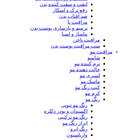
لیفت و سفت کننده بدن
رفع ترک و اسکار
ضد آفتاب بدن
مراقبت پا
ترمیم و بازسازی پوست بدن
ماساژ و اسپا
مراقبت ناخن
ست مراقبت پوست بدن
مراقبت مو
شامپو
نرم کننده مو
حالت دهنده مو
اسپری مو
ماسک مو
کیت رنگ مو
کرم مو
رنگ مو
رنگ مو تیوپی
اکسیدان و پودر دکلره
رنگ مو ترکیبی
ابزار رنگ مو
رنگ ابرو
واریاسیون