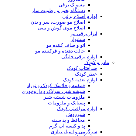
مسواک برقی
دستگاه بخور و رطوبت ساز
لوازم اصلاح برقی
اصلاح مو صورت، سر و بدن
اصلاح موی گوش و بینی
ابزار برقی مو
سشوار
اتو و صاف کننده مو
حالت دهنده و فرکننده مو
لوازم برقی خانگی
مادر و کودک
ضدآفتاب کودک
عطر کودک
لوازم تغذیه کودک
قمقمه و فلاسک کودک و نوزاد
شیشه شیر، سرلاک و داروخوری
ملزومات شیشه شیر
پستانک و ملزومات
لوازم مراقبتی کودک
شیردوش
محافظ و پد سینه
پد و کیسه آب گرم
سرگرمی و اسباب بازی