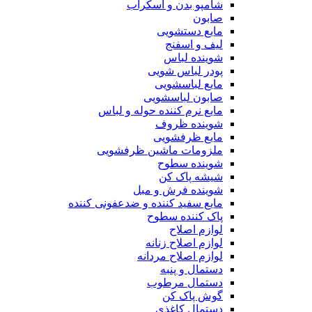
شامپو بدن و اسکراب
صابون
مایع دستشویی
لیف و اسفنج
شوینده لباس
پودر لباس شویی
مایع لباسشویی
صابون لباسشویی
مایع نرم کننده حوله و لباس
شوینده ظروف
مایع ظرفشویی
ملزومات ماشین ظرفشویی
شوینده سطوح
شیشه پاک کن
شوینده فرش و مبل
مایع سفید کننده و ضدعفونی کننده
پاک کننده سطوح
لوازم اصلاح
لوازم اصلاح زنانه
لوازم اصلاح مردانه
دستمال و پنبه
دستمال مرطوب
گوش پاک کن
دستمال کاغذی