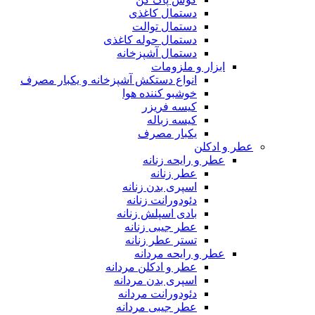
دستمال کاغذی
دستمال توالت
دستمال حوله کاغذی
دستمال آشپزخانه
ابزار و ملزومات
انواع دستکش آشپزخانه و یکبار مصرف
خوشبو کننده هوا
کیسه فریزر
کیسه زباله
یکبار مصرف
عطر و ادکلن
عطر و رایحه زنانه
عطر زنانه
اسپری بدن زنانه
دئودورانت زنانه
بادی اسپلش زنانه
عطر جیبی زنانه
تستر عطر زنانه
عطر و رایحه مردانه
عطر و ادکلن مردانه
اسپری بدن مردانه
دئودورانت مردانه
عطر جیبی مردانه