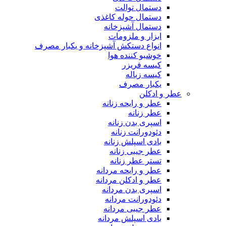
دستمال توالت
دستمال حوله کاغذی
دستمال آشپزخانه
ابزار و ملزومات
انواع دستکش آشپزخانه و یکبار مصرف
خوشبو کننده هوا
کیسه فریزر
کیسه زباله
یکبار مصرف
عطر و ادکلن
عطر و رایحه زنانه
عطر زنانه
اسپری بدن زنانه
دئودورانت زنانه
بادی اسپلش زنانه
عطر جیبی زنانه
تستر عطر زنانه
عطر و رایحه مردانه
عطر و ادکلن مردانه
اسپری بدن مردانه
دئودورانت مردانه
عطر جیبی مردانه
بادی اسپلش مردانه