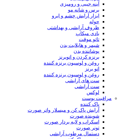
آینه جیبی و رومیزی
برس و شانه مو
ابزار آرایش چشم و ابرو
حوله
ظروف آرایشی و بهداشتی
بادی میکاپ
تاتو موقت
شیمر و هایلایت بدن
پوشاننده بدن
برنزه کردن و اتوبرنز
روغن و لوسیون برنزه کننده
اتو برنز
روغن و لوسیون برنزه کننده
ست های آرایشی
ست آرایشی
لوکس
مراقبت پوست
پاک کننده
آرایش پاک کن و میسلار واتر صورت
شوینده صورت
اسکراب و لایه بردار صورت
تونر صورت
دستمال مرطوب آرایشی