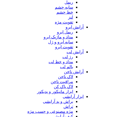
ریمل
سایه چشم
خط چشم
لنز
تقویت مژه
آرایش ابرو
ریمل ابرو
مداد و ماژیک ابرو
سایه ابرو و ژل
تقویت ابرو
آرایش لب
رژ لب
مداد و خط لب
بالم لب
آرایش ناخن
لاک ناخن
مراقبت ناخن
لاک پاک کن
ابزار مانیکور و پدیکور
ابزار آرایشی
براش و پد آرایشی
تراش
مژه مصنوعی و چسب مژه
کیف آرایش