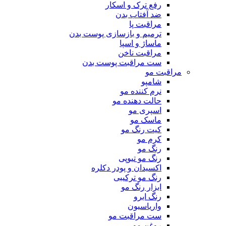
رفع ترک و اسکار
ضد آفتاب بدن
مراقبت پا
ترمیم و بازسازی پوست بدن
ماساژ و اسپا
مراقبت ناخن
ست مراقبت پوست بدن
مراقبت مو
شامپو
نرم کننده مو
حالت دهنده مو
اسپری مو
ماسک مو
کیت رنگ مو
کرم مو
رنگ مو
رنگ مو تیوپی
اکسیدان و پودر دکلره
رنگ مو ترکیبی
ابزار رنگ مو
رنگ ابرو
واریاسیون
ست مراقبت مو
روغن مو