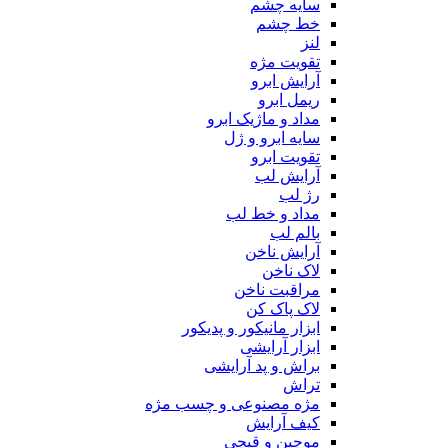
سایه چشم
خط چشم
لنز
تقویت مژه
آرایش ابرو
ریمل ابرو
مداد و ماژیک ابرو
سایه ابرو و ژل
تقویت ابرو
آرایش لب
رژ لب
مداد و خط لب
بالم لب
آرایش ناخن
لاک ناخن
مراقبت ناخن
لاک پاک کن
ابزار مانیکور و پدیکور
ابزار آرایشی
براش و پد آرایشی
تراش
مژه مصنوعی و چسب مژه
کیف آرایش
موچین و قیچی