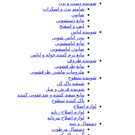
شوینده دست و بدن
شامپو بدن و اسکراب
صابون
مایع دستشویی
لیف و اسفنج
شوینده لباس
پودر لباس شویی
مایع لباسشویی
صابون لباسشویی
مایع نرم کننده حوله و لباس
شوینده ظروف
مایع ظرفشویی
ملزومات ماشین ظرفشویی
شوینده سطوح
شیشه پاک کن
شوینده فرش و مبل
مایع سفید کننده و ضدعفونی کننده
پاک کننده سطوح
لوازم اصلاح
لوازم اصلاح زنانه
لوازم اصلاح مردانه
دستمال و پنبه
دستمال مرطوب
گوش پاک کن