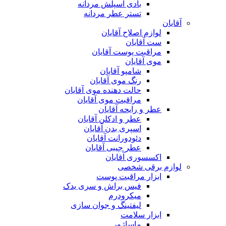
بادی اسپلش مردانه
تستر عطر مردانه
آقایان
لوازم اصلاح آقایان
ست آقایان
مراقبت پوست آقایان
موی آقایان
شامپو آقایان
رنگ موی آقایان
حالت دهنده موی آقایان
مراقبت موی آقایان
عطر و رایحه آقایان
عطر و ادکلن آقایان
اسپری بدن آقایان
دئودورانت آقایان
عطر جیبی آقایان
اکسسوری آقایان
لوازم برقی شخصی
ابزار مراقبت پوست
فیس براش و سری یدک
میکرودرم
لیفتینگ و جوان سازی
ابزار سلامت
ماساژور