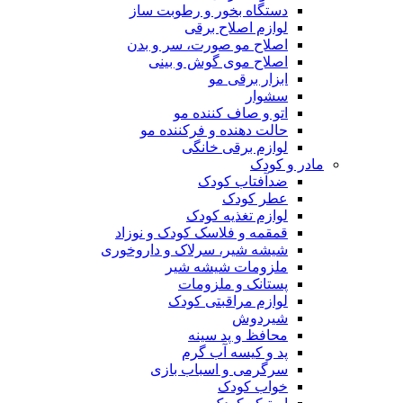
دستگاه بخور و رطوبت ساز
لوازم اصلاح برقی
اصلاح مو صورت، سر و بدن
اصلاح موی گوش و بینی
ابزار برقی مو
سشوار
اتو و صاف کننده مو
حالت دهنده و فرکننده مو
لوازم برقی خانگی
مادر و کودک
ضدآفتاب کودک
عطر کودک
لوازم تغذیه کودک
قمقمه و فلاسک کودک و نوزاد
شیشه شیر، سرلاک و داروخوری
ملزومات شیشه شیر
پستانک و ملزومات
لوازم مراقبتی کودک
شیردوش
محافظ و پد سینه
پد و کیسه آب گرم
سرگرمی و اسباب بازی
خواب کودک