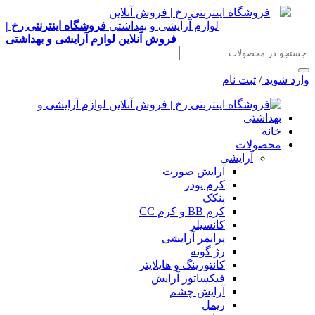
فروشگاه اینترنتی رخ |
فروش آنلاین لوازم آرایشی و بهداشتی
وارد شوید
/
ثبت نام
خانه
محصولات
آرایشی
آرایش صورت
کرم پودر
پنکک
کرم BB و کرم CC
کانسیلر
پرایمر آرایشی
رژ گونه
کانتورینگ و هایلایتر
فیکساتور آرایش
آرایش چشم
ریمل