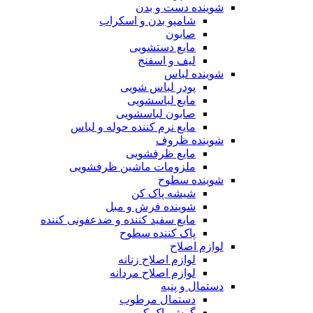
شوینده دست و بدن
شامپو بدن و اسکراب
صابون
مایع دستشویی
لیف و اسفنج
شوینده لباس
پودر لباس شویی
مایع لباسشویی
صابون لباسشویی
مایع نرم کننده حوله و لباس
شوینده ظروف
مایع ظرفشویی
ملزومات ماشین ظرفشویی
شوینده سطوح
شیشه پاک کن
شوینده فرش و مبل
مایع سفید کننده و ضدعفونی کننده
پاک کننده سطوح
لوازم اصلاح
لوازم اصلاح زنانه
لوازم اصلاح مردانه
دستمال و پنبه
دستمال مرطوب
گوش پاک کن