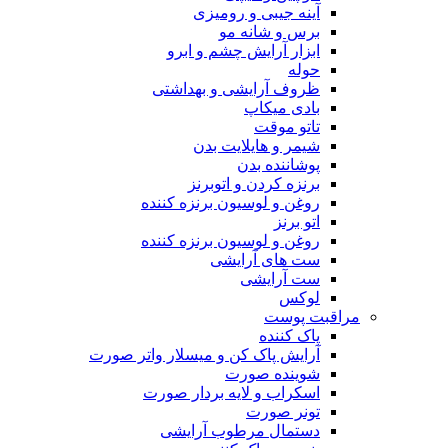
آینه جیبی و رومیزی
برس و شانه مو
ابزار آرایش چشم و ابرو
حوله
ظروف آرایشی و بهداشتی
بادی میکاپ
تاتو موقت
شیمر و هایلایت بدن
پوشاننده بدن
برنزه کردن و اتوبرنز
روغن و لوسیون برنزه کننده
اتو برنز
روغن و لوسیون برنزه کننده
ست های آرایشی
ست آرایشی
لوکس
مراقبت پوست
پاک کننده
آرایش پاک کن و میسلار واتر صورت
شوینده صورت
اسکراب و لایه بردار صورت
تونر صورت
دستمال مرطوب آرایشی