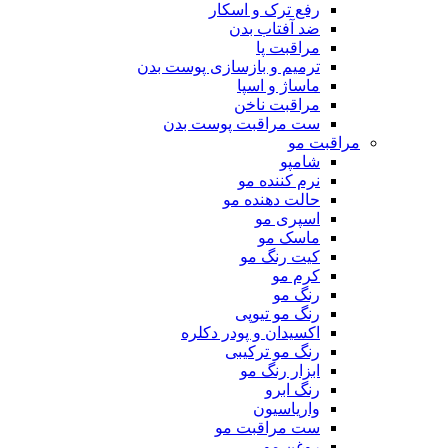
رفع ترک و اسکار
ضد آفتاب بدن
مراقبت پا
ترمیم و بازسازی پوست بدن
ماساژ و اسپا
مراقبت ناخن
ست مراقبت پوست بدن
مراقبت مو
شامپو
نرم کننده مو
حالت دهنده مو
اسپری مو
ماسک مو
کیت رنگ مو
کرم مو
رنگ مو
رنگ مو تیوپی
اکسیدان و پودر دکلره
رنگ مو ترکیبی
ابزار رنگ مو
رنگ ابرو
واریاسیون
ست مراقبت مو
روغن مو