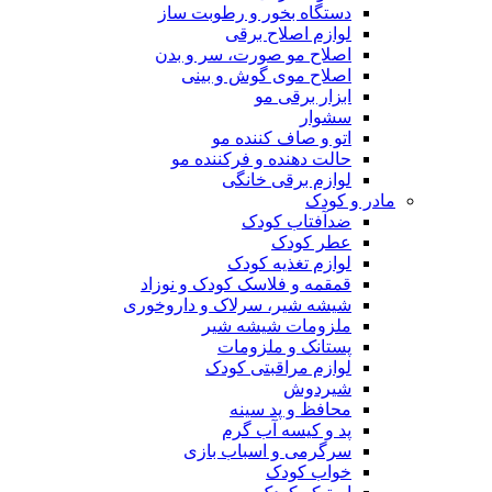
دستگاه بخور و رطوبت ساز
لوازم اصلاح برقی
اصلاح مو صورت، سر و بدن
اصلاح موی گوش و بینی
ابزار برقی مو
سشوار
اتو و صاف کننده مو
حالت دهنده و فرکننده مو
لوازم برقی خانگی
مادر و کودک
ضدآفتاب کودک
عطر کودک
لوازم تغذیه کودک
قمقمه و فلاسک کودک و نوزاد
شیشه شیر، سرلاک و داروخوری
ملزومات شیشه شیر
پستانک و ملزومات
لوازم مراقبتی کودک
شیردوش
محافظ و پد سینه
پد و کیسه آب گرم
سرگرمی و اسباب بازی
خواب کودک