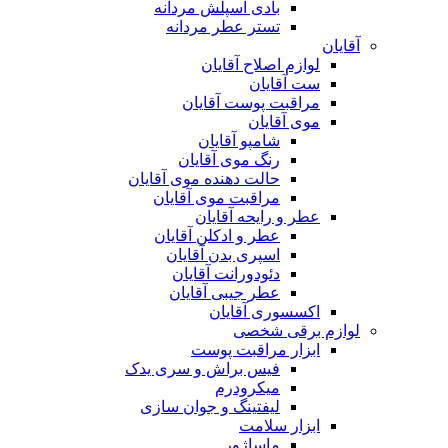
بادی اسپلش مردانه
تستر عطر مردانه
آقایان
لوازم اصلاح آقایان
ست آقایان
مراقبت پوست آقایان
موی آقایان
شامپو آقایان
رنگ موی آقایان
حالت دهنده موی آقایان
مراقبت موی آقایان
عطر و رایحه آقایان
عطر و ادکلن آقایان
اسپری بدن آقایان
دئودورانت آقایان
عطر جیبی آقایان
اکسسوری آقایان
لوازم برقی شخصی
ابزار مراقبت پوست
فیس براش و سری یدک
میکرودرم
لیفتینگ و جوان سازی
ابزار سلامت
ماساژور