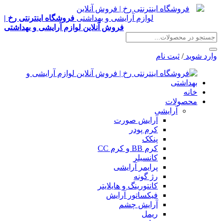
فروشگاه اینترنتی رخ |
فروش آنلاین لوازم آرایشی و بهداشتی
وارد شوید
/
ثبت نام
خانه
محصولات
آرایشی
آرایش صورت
کرم پودر
پنکک
کرم BB و کرم CC
کانسیلر
پرایمر آرایشی
رژ گونه
کانتورینگ و هایلایتر
فیکساتور آرایش
آرایش چشم
ریمل