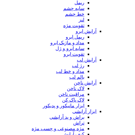
ریمل
سایه چشم
خط چشم
لنز
تقویت مژه
آرایش ابرو
ریمل ابرو
مداد و ماژیک ابرو
سایه ابرو و ژل
تقویت ابرو
آرایش لب
رژ لب
مداد و خط لب
بالم لب
آرایش ناخن
لاک ناخن
مراقبت ناخن
لاک پاک کن
ابزار مانیکور و پدیکور
ابزار آرایشی
براش و پد آرایشی
تراش
مژه مصنوعی و چسب مژه
کیف آرایش