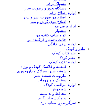
مسواک برقی
دستگاه بخور و رطوبت ساز
لوازم اصلاح برقی
اصلاح مو صورت، سر و بدن
اصلاح موی گوش و بینی
ابزار برقی مو
سشوار
اتو و صاف کننده مو
حالت دهنده و فرکننده مو
لوازم برقی خانگی
مادر و کودک
ضدآفتاب کودک
عطر کودک
لوازم تغذیه کودک
قمقمه و فلاسک کودک و نوزاد
شیشه شیر، سرلاک و داروخوری
ملزومات شیشه شیر
پستانک و ملزومات
لوازم مراقبتی کودک
شیردوش
محافظ و پد سینه
پد و کیسه آب گرم
سرگرمی و اسباب بازی