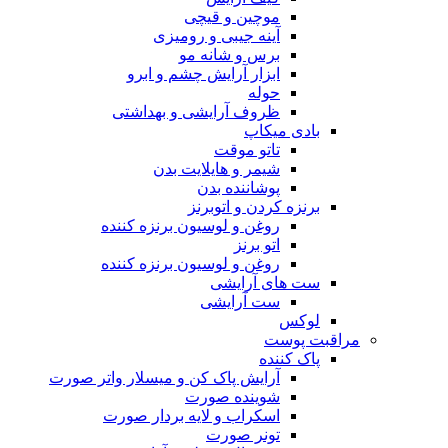
موچین و قیچی
آینه جیبی و رومیزی
برس و شانه مو
ابزار آرایش چشم و ابرو
حوله
ظروف آرایشی و بهداشتی
بادی میکاپ
تاتو موقت
شیمر و هایلایت بدن
پوشاننده بدن
برنزه کردن و اتوبرنز
روغن و لوسیون برنزه کننده
اتو برنز
روغن و لوسیون برنزه کننده
ست های آرایشی
ست آرایشی
لوکس
مراقبت پوست
پاک کننده
آرایش پاک کن و میسلار واتر صورت
شوینده صورت
اسکراب و لایه بردار صورت
تونر صورت