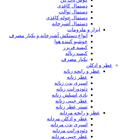
دستمال کاغذی
دستمال توالت
دستمال حوله کاغذی
دستمال آشپزخانه
ابزار و ملزومات
انواع دستکش آشپزخانه و یکبار مصرف
خوشبو کننده هوا
کیسه فریزر
کیسه زباله
یکبار مصرف
عطر و ادکلن
عطر و رایحه زنانه
عطر زنانه
اسپری بدن زنانه
دئودورانت زنانه
بادی اسپلش زنانه
عطر جیبی زنانه
تستر عطر زنانه
عطر و رایحه مردانه
عطر و ادکلن مردانه
اسپری بدن مردانه
دئودورانت مردانه
عطر جیبی مردانه