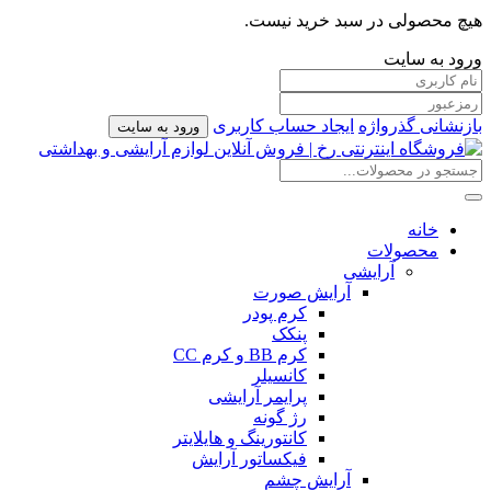
هیچ محصولی در سبد خرید نیست.
ورود به سایت
بازنشانی گذرواژه
ایجاد حساب کاربری
ورود به سایت
خانه
محصولات
آرایشی
آرایش صورت
کرم پودر
پنکک
کرم BB و کرم CC
کانسیلر
پرایمر آرایشی
رژ گونه
کانتورینگ و هایلایتر
فیکساتور آرایش
آرایش چشم