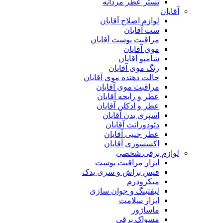
تستر عطر مردانه
آقایان
لوازم اصلاح آقایان
ست آقایان
مراقبت پوست آقایان
موی آقایان
شامپو آقایان
رنگ موی آقایان
حالت دهنده موی آقایان
مراقبت موی آقایان
عطر و رایحه آقایان
عطر و ادکلن آقایان
اسپری بدن آقایان
دئودورانت آقایان
عطر جیبی آقایان
اکسسوری آقایان
لوازم برقی شخصی
ابزار مراقبت پوست
فیس براش و سری یدک
میکرودرم
لیفتینگ و جوان سازی
ابزار سلامت
ماساژور
مسواک برقی