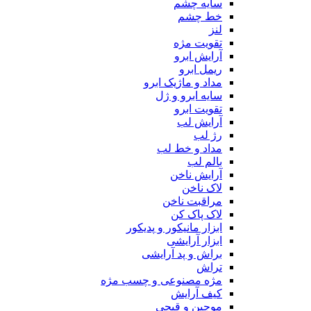
سایه چشم
خط چشم
لنز
تقویت مژه
آرایش ابرو
ریمل ابرو
مداد و ماژیک ابرو
سایه ابرو و ژل
تقویت ابرو
آرایش لب
رژ لب
مداد و خط لب
بالم لب
آرایش ناخن
لاک ناخن
مراقبت ناخن
لاک پاک کن
ابزار مانیکور و پدیکور
ابزار آرایشی
براش و پد آرایشی
تراش
مژه مصنوعی و چسب مژه
کیف آرایش
موچین و قیچی