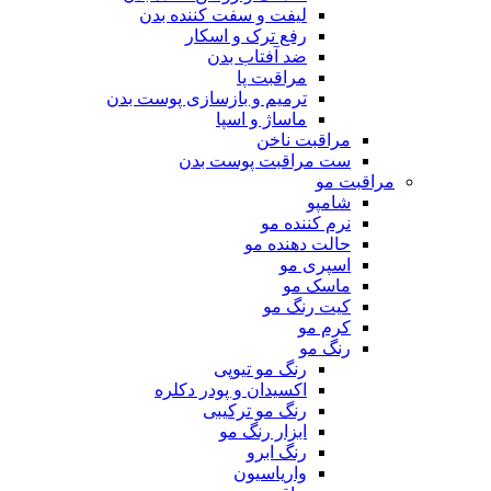
لیفت و سفت کننده بدن
رفع ترک و اسکار
ضد آفتاب بدن
مراقبت پا
ترمیم و بازسازی پوست بدن
ماساژ و اسپا
مراقبت ناخن
ست مراقبت پوست بدن
مراقبت مو
شامپو
نرم کننده مو
حالت دهنده مو
اسپری مو
ماسک مو
کیت رنگ مو
کرم مو
رنگ مو
رنگ مو تیوپی
اکسیدان و پودر دکلره
رنگ مو ترکیبی
ابزار رنگ مو
رنگ ابرو
واریاسیون