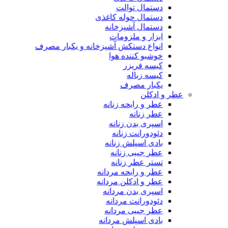
دستمال توالت
دستمال حوله کاغذی
دستمال آشپزخانه
ابزار و ملزومات
انواع دستکش آشپزخانه و یکبار مصرف
خوشبو کننده هوا
کیسه فریزر
کیسه زباله
یکبار مصرف
عطر و ادکلن
عطر و رایحه زنانه
عطر زنانه
اسپری بدن زنانه
دئودورانت زنانه
بادی اسپلش زنانه
عطر جیبی زنانه
تستر عطر زنانه
عطر و رایحه مردانه
عطر و ادکلن مردانه
اسپری بدن مردانه
دئودورانت مردانه
عطر جیبی مردانه
بادی اسپلش مردانه