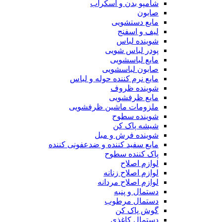
شامپو بدن و اسکراب
صابون
مایع دستشویی
لیف و اسفنج
شوینده لباس
پودر لباس شویی
مایع لباسشویی
صابون لباسشویی
مایع نرم کننده حوله و لباس
شوینده ظروف
مایع ظرفشویی
ملزومات ماشین ظرفشویی
شوینده سطوح
شیشه پاک کن
شوینده فرش و مبل
مایع سفید کننده و ضدعفونی کننده
پاک کننده سطوح
لوازم اصلاح
لوازم اصلاح زنانه
لوازم اصلاح مردانه
دستمال و پنبه
دستمال مرطوب
گوش پاک کن
دستمال کاغذی