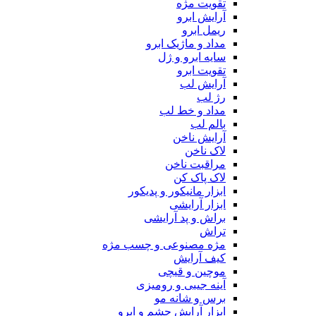
تقویت مژه
آرایش ابرو
ریمل ابرو
مداد و ماژیک ابرو
سایه ابرو و ژل
تقویت ابرو
آرایش لب
رژ لب
مداد و خط لب
بالم لب
آرایش ناخن
لاک ناخن
مراقبت ناخن
لاک پاک کن
ابزار مانیکور و پدیکور
ابزار آرایشی
براش و پد آرایشی
تراش
مژه مصنوعی و چسب مژه
کیف آرایش
موچین و قیچی
آینه جیبی و رومیزی
برس و شانه مو
ابزار آرایش چشم و ابرو