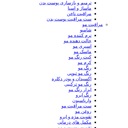
ترمیم و بازسازی پوست بدن
ماساژ و اسپا
مراقبت ناخن
ست مراقبت پوست بدن
مراقبت مو
شامپو
نرم کننده مو
حالت دهنده مو
اسپری مو
ماسک مو
کیت رنگ مو
کرم مو
رنگ مو
رنگ مو تیوپی
اکسیدان و پودر دکلره
رنگ مو ترکیبی
ابزار رنگ مو
رنگ ابرو
واریاسیون
ست مراقبت مو
روغن مو
تقویت مژه و ابرو
مکمل های درمانی
تقویت پوست و مو