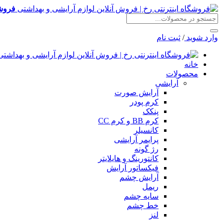
فروشگ
وارد شوید
/
ثبت نام
خانه
محصولات
آرایشی
آرایش صورت
کرم پودر
پنکک
کرم BB و کرم CC
کانسیلر
پرایمر آرایشی
رژ گونه
کانتورینگ و هایلایتر
فیکساتور آرایش
آرایش چشم
ریمل
سایه چشم
خط چشم
لنز